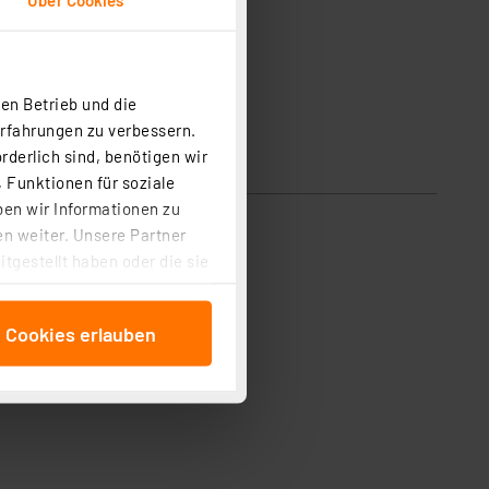
en Betrieb und die
Erfahrungen zu verbessern.
rderlich sind, benötigen wir
 Funktionen für soziale
ben wir Informationen zu
n weiter. Unsere Partner
tgestellt haben oder die sie
cken, stimmen Sie sowohl
anschließenden
e Cookies erlauben
beitungszwecke (Art. 6
 ist durch Klick auf den
 Cookies ablehnen oder ihr
 „Cookie Einstellungen“
tung dieser Daten zur
ser-Einstellungen können