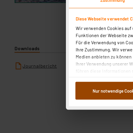
Diese Webseite verwendet C
Wir verwenden Cookies auf u
Funktionen der Webseite zwi
Für die Verwendung von Cook
Downloads
Ihre Zustimmung. Wir verwen
Medien anbieten zu können u
Ihrer Verwendung unserer We
Journalbericht
führen diese Informationen 
im Rahmen Ihrer Nutzung der
dem Speichern und Abrufen 
Nur notwendige Coo
Weiterverarbeitung für die 
Abs.1a DSG-VO) zu. Eine deta
Button „Ablehnen oder Einst
ganz oder teilweise zustimm
anpassen oder widerrufen. 
Auswertung und Analyse bis 