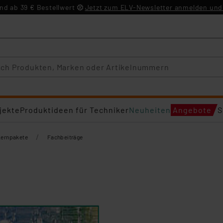
d ab 39 € Bestellwert
Jetzt zum ELV-Newsletter anmelden und 
jekte
Produktideen für Techniker
Neuheiten
Angebote
S
/
Lernpakete
Fachbeiträge