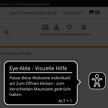
einen 10 € Gutschein erhalten
Services
zum Firmenkunden Shop
Karriere
Mein ELV
Merkzettel
Warenkorb
ortiments-Deals