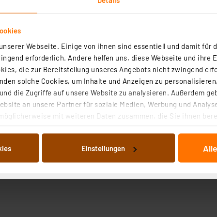
ookies
nserer Webseite. Einige von ihnen sind essentiell und damit für d
ngend erforderlich. Andere helfen uns, diese Webseite und ihre 
ies, die zur Bereitstellung unseres Angebots nicht zwingend erfo
den solche Cookies, um Inhalte und Anzeigen zu personalisieren,
nd die Zugriffe auf unsere Website zu analysieren. Außerdem ge
bsite an unsere Partner für soziale Medien, Werbung und Analyse
möglicherweise mit weiteren Daten zusammen, die Sie ihnen berei
 Dienste gesammelt haben. Indem Sie auf „Alle akzeptieren“ kli
von Informationen auf Ihrem gerät (§25 Abs.1 TTDSG) sowie der 
All
kies
Einstellungen
nachfolgend dargestellten bzw. die von Ihnen ausgewählten Verar
illierte Auflistung der einzelnen Cookies nach Zweck und Anbieter
ellungen“ abrufbar. Sie können die Verwendung nicht notwendiger
en. Ihre erteilte Zustimmung können Sie jederzeit unter dem Link
Die Rechtmäßigkeit der Speicherung, Abrufung und Weiterverarbei
zum Zeitpunkt des Widerrufs bleibt hiervon unberührt. Ihre Brow