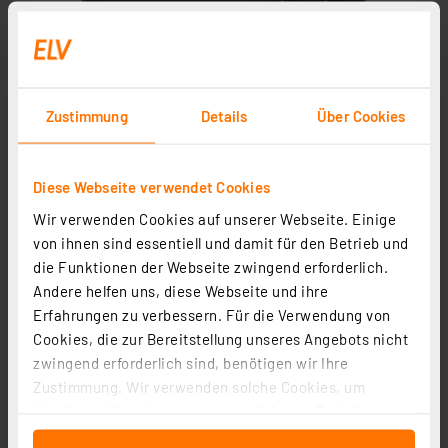
Zustimmung
Details
Über Cookies
Diese Webseite verwendet Cookies
Wir verwenden Cookies auf unserer Webseite. Einige
von ihnen sind essentiell und damit für den Betrieb und
die Funktionen der Webseite zwingend erforderlich.
Andere helfen uns, diese Webseite und ihre
Zubehör
Erfahrungen zu verbessern. Für die Verwendung von
Cookies, die zur Bereitstellung unseres Angebots nicht
zwingend erforderlich sind, benötigen wir Ihre
Sicherheits-Krokodilklemme XKK-1001, schwarz, 4 mm
Zustimmung. Wir verwenden solche Cookies, um
Artikel-Nr. 043779
Inhalte und Anzeigen zu personalisieren, Funktionen
für soziale Medien anbieten zu können und die Zugriffe
3,95 €