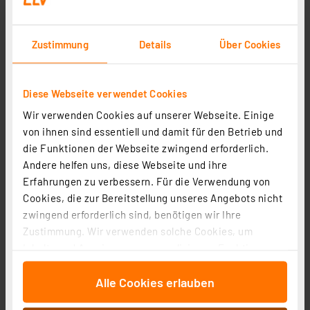
Zustimmung
Details
Über Cookies
Manson Laborschaltnetzteil HCS-3202 (1-36 V/0-10 A)
Diese Webseite verwendet Cookies
mit USB-Schnittstelle, programmierbar
Wir verwenden Cookies auf unserer Webseite. Einige
Artikel-Nr. 106766
von ihnen sind essentiell und damit für den Betrieb und
1
2
3
4
5
(2)
die Funktionen der Webseite zwingend erforderlich.
Andere helfen uns, diese Webseite und ihre
164,95 €
Erfahrungen zu verbessern. Für die Verwendung von
inkl. MwSt.
Cookies, die zur Bereitstellung unseres Angebots nicht
Informationen zu Versandkosten
zwingend erforderlich sind, benötigen wir Ihre
Zustimmung. Wir verwenden solche Cookies, um
Inhalte und Anzeigen zu personalisieren, Funktionen
für soziale Medien anbieten zu können und die Zugriffe
Alle Cookies erlauben
auf unsere Website zu analysieren. Außerdem geben
wir Informationen zu Ihrer Verwendung unserer Website