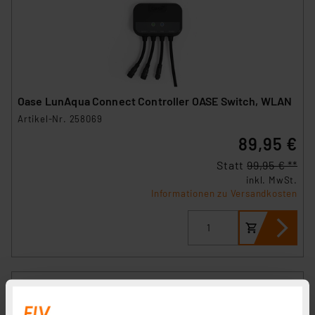
Oase LunAqua Connect Controller OASE Switch, WLAN
Artikel-Nr. 258069
89,95 €
Statt
99,95 € **
inkl. MwSt.
Informationen zu Versandkosten