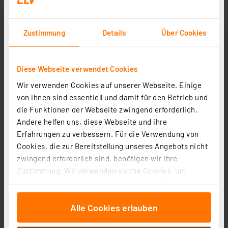
Zustimmung
Details
Über Cookies
Diese Webseite verwendet Cookies
Wir verwenden Cookies auf unserer Webseite. Einige
Oase LunAqua Connect L Solo, warmweiß, IP68
von ihnen sind essentiell und damit für den Betrieb und
Artikel-Nr. 258026
die Funktionen der Webseite zwingend erforderlich.
109,99 €
Andere helfen uns, diese Webseite und ihre
Erfahrungen zu verbessern. Für die Verwendung von
Statt
129,78 € **
Cookies, die zur Bereitstellung unseres Angebots nicht
inkl. MwSt.
Informationen zu Versandkosten
zwingend erforderlich sind, benötigen wir Ihre
Zustimmung. Wir verwenden solche Cookies, um
Inhalte und Anzeigen zu personalisieren, Funktionen
für soziale Medien anbieten zu können und die Zugriffe
Alle Cookies erlauben
auf unsere Website zu analysieren. Außerdem geben
wir Informationen zu Ihrer Verwendung unserer Website