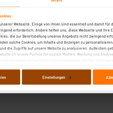
ookies
nserer Webseite. Einige von ihnen sind essentiell und damit für d
ngend erforderlich. Andere helfen uns, diese Webseite und ihre 
ies, die zur Bereitstellung unseres Angebots nicht zwingend erfo
den solche Cookies, um Inhalte und Anzeigen zu personalisieren,
nd die Zugriffe auf unsere Website zu analysieren. Außerdem ge
bsite an unsere Partner für soziale Medien, Werbung und Analyse
möglicherweise mit weiteren Daten zusammen, die Sie ihnen berei
 Dienste gesammelt haben. Indem Sie auf „Alle akzeptieren“ kli
von Informationen auf Ihrem gerät (§25 Abs.1 TTDSG) sowie der 
All
kies
Einstellungen
nachfolgend dargestellten bzw. die von Ihnen ausgewählten Verar
illierte Auflistung der einzelnen Cookies nach Zweck und Anbieter
ellungen“ abrufbar. Sie können die Verwendung nicht notwendiger
en. Ihre erteilte Zustimmung können Sie jederzeit unter dem Link
Die Rechtmäßigkeit der Speicherung, Abrufung und Weiterverarbei
zum Zeitpunkt des Widerrufs bleibt hiervon unberührt. Ihre Brow