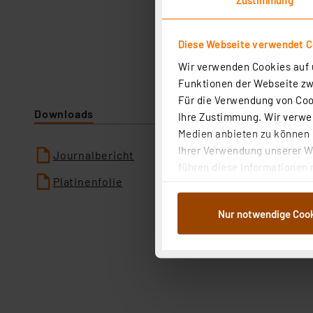
Diese Webseite verwendet C
Wir verwenden Cookies auf u
Funktionen der Webseite zwi
Für die Verwendung von Cook
Downloads
Ihre Zustimmung. Wir verwen
Medien anbieten zu können u
Ihrer Verwendung unserer We
Journalbericht
führen diese Informationen 
Platinenfolie
im Rahmen Ihrer Nutzung der
dem Speichern und Abrufen 
Nur notwendige Coo
Weiterverarbeitung für die 
Abs.1a DSG-VO) zu. Eine deta
Button „Ablehnen oder Einst
ganz oder teilweise zustimm
anpassen oder widerrufen. 
Auswertung und Analyse bis 