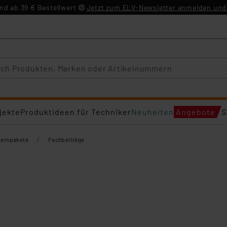
d ab 39 € Bestellwert
Jetzt zum ELV-Newsletter anmelden und 
jekte
Produktideen für Techniker
Neuheiten
Angebote
S
/
Lernpakete
Fachbeiträge