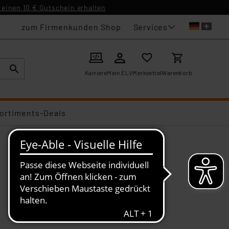
einen 10 € Gutschein erhalten
Services
zum Firmenkunden Shop
Karriere
Mein ELV
Merkzettel
Warenkorb
ortiments-Deals