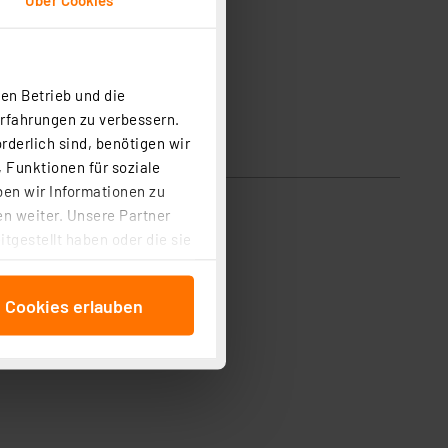
en Betrieb und die
Erfahrungen zu verbessern.
rderlich sind, benötigen wir
 Funktionen für soziale
ben wir Informationen zu
n weiter. Unsere Partner
tgestellt haben oder die sie
cken, stimmen Sie sowohl
anschließenden
e Cookies erlauben
beitungszwecke (Art. 6
 ist durch Klick auf den
 Cookies ablehnen oder ihr
 „Cookie Einstellungen“
tung dieser Daten zur
ser-Einstellungen können