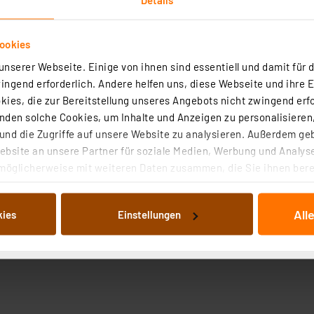
ookies
nserer Webseite. Einige von ihnen sind essentiell und damit für d
ngend erforderlich. Andere helfen uns, diese Webseite und ihre 
ies, die zur Bereitstellung unseres Angebots nicht zwingend erfo
den solche Cookies, um Inhalte und Anzeigen zu personalisieren,
nd die Zugriffe auf unsere Website zu analysieren. Außerdem ge
bsite an unsere Partner für soziale Medien, Werbung und Analyse
möglicherweise mit weiteren Daten zusammen, die Sie ihnen berei
 Dienste gesammelt haben. Indem Sie auf „Alle akzeptieren“ kli
von Informationen auf Ihrem gerät (§25 Abs.1 TTDSG) sowie der 
All
kies
Einstellungen
nachfolgend dargestellten bzw. die von Ihnen ausgewählten Verar
illierte Auflistung der einzelnen Cookies nach Zweck und Anbieter
ellungen“ abrufbar. Sie können die Verwendung nicht notwendiger
en. Ihre erteilte Zustimmung können Sie jederzeit unter dem Link
Die Rechtmäßigkeit der Speicherung, Abrufung und Weiterverarbei
zum Zeitpunkt des Widerrufs bleibt hiervon unberührt. Ihre Brow