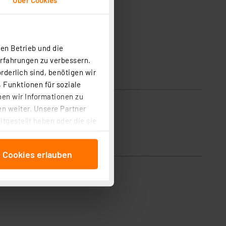
en Betrieb und die
Erfahrungen zu verbessern.
rderlich sind, benötigen wir
 Funktionen für soziale
ben wir Informationen zu
n weiter. Unsere Partner
tgestellt haben oder die sie
cken, stimmen Sie sowohl
anschließenden
e Cookies erlauben
beitungszwecke (Art. 6
 ist durch Klick auf den
 Cookies ablehnen oder ihr
 „Cookie Einstellungen“
tung dieser Daten zur
ser-Einstellungen können