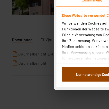
Diese Webseite verwendet C
Wir verwenden Cookies auf u
Funktionen der Webseite zwi
Für die Verwendung von Cook
Downloads
ELVjournal
Ihre Zustimmung. Wir verwen
Medien anbieten zu können u
Ihrer Verwendung unserer We
Journalbericht E-Paper
führen diese Informationen 
Journalbericht
im Rahmen Ihrer Nutzung der
dem Speichern und Abrufen 
Nur notwendige Coo
Weiterverarbeitung für die 
Abs.1a DSG-VO) zu. Eine deta
Button „Ablehnen oder Einst
ganz oder teilweise zustimm
anpassen oder widerrufen. 
Auswertung und Analyse bis 