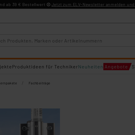
d ab 39 € Bestellwert
Jetzt zum ELV-Newsletter anmelden und 
jekte
Produktideen für Techniker
Neuheiten
Angebote
S
/
Lernpakete
Fachbeiträge