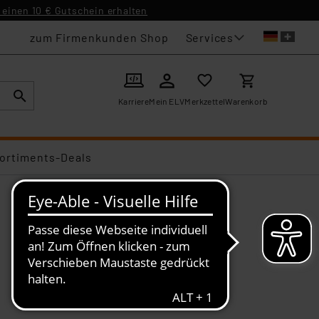
einen 10 € Gutschein erhalten
Services
zum Firmenkunden Shop
Karriere
Mein ELV
Merkzettel
Warenkorb
ortiments-Deals