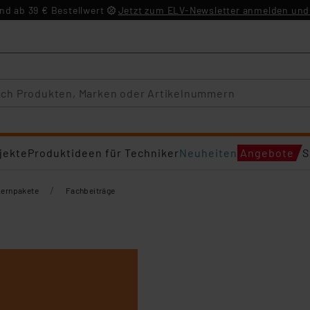
d ab 39 € Bestellwert
Jetzt zum ELV-Newsletter anmelden und 
jekte
Produktideen für Techniker
Neuheiten
Angebote
S
/
Lernpakete
Fachbeiträge