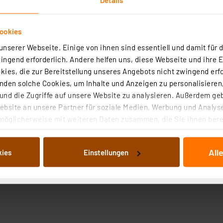
ookies
nserer Webseite. Einige von ihnen sind essentiell und damit für d
ngend erforderlich. Andere helfen uns, diese Webseite und ihre 
ies, die zur Bereitstellung unseres Angebots nicht zwingend erfo
den solche Cookies, um Inhalte und Anzeigen zu personalisieren,
nd die Zugriffe auf unsere Website zu analysieren. Außerdem ge
bsite an unsere Partner für soziale Medien, Werbung und Analyse
möglicherweise mit weiteren Daten zusammen, die Sie ihnen berei
 Dienste gesammelt haben. Indem Sie auf „Alle akzeptieren“ kli
von Informationen auf Ihrem gerät (§25 Abs.1 TTDSG) sowie der 
All
kies
Einstellungen
nachfolgend dargestellten bzw. die von Ihnen ausgewählten Verar
illierte Auflistung der einzelnen Cookies nach Zweck und Anbieter
ellungen“ abrufbar. Sie können die Verwendung nicht notwendiger
en. Ihre erteilte Zustimmung können Sie jederzeit unter dem Link
Die Rechtmäßigkeit der Speicherung, Abrufung und Weiterverarbei
zum Zeitpunkt des Widerrufs bleibt hiervon unberührt. Ihre Brow