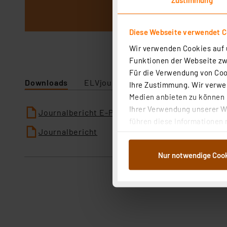
Diese Webseite verwendet C
Wir verwenden Cookies auf u
Funktionen der Webseite zwi
Für die Verwendung von Cook
Downloads
ELVjournal
Ihre Zustimmung. Wir verwen
Medien anbieten zu können u
Ihrer Verwendung unserer We
Journalbericht E-Paper
führen diese Informationen 
Journalbericht
im Rahmen Ihrer Nutzung der
dem Speichern und Abrufen 
Nur notwendige Coo
Weiterverarbeitung für die 
Abs.1a DSG-VO) zu. Eine deta
Button „Ablehnen oder Einst
ganz oder teilweise zustimm
anpassen oder widerrufen. 
Auswertung und Analyse bis 