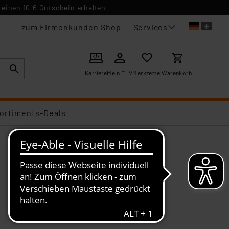
einen 10 € Gutschein erhalten
Services
zum Firmenkunden Shop
Karriere
Mein ELV
Merkzettel
Warenkorb
ortiments-Deals