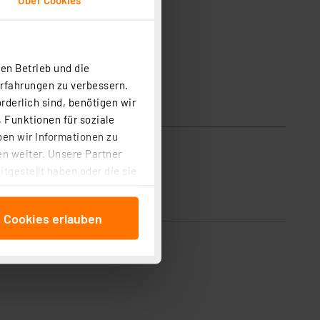
en Betrieb und die
Erfahrungen zu verbessern.
rderlich sind, benötigen wir
 Funktionen für soziale
ben wir Informationen zu
n weiter. Unsere Partner
tgestellt haben oder die sie
cken, stimmen Sie sowohl
anschließenden
e Cookies erlauben
beitungszwecke (Art. 6
 ist durch Klick auf den
 Cookies ablehnen oder ihr
 „Cookie Einstellungen“
tung dieser Daten zur
ser-Einstellungen können