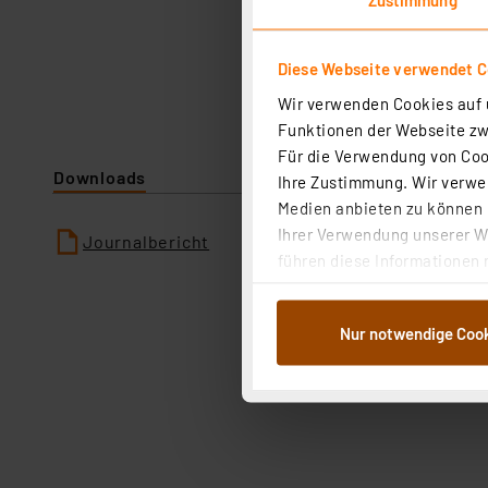
Diese Webseite verwendet C
Wir verwenden Cookies auf u
Funktionen der Webseite zwi
Für die Verwendung von Cook
Downloads
Ihre Zustimmung. Wir verwen
Medien anbieten zu können u
Ihrer Verwendung unserer We
Journalbericht
führen diese Informationen 
im Rahmen Ihrer Nutzung der
dem Speichern und Abrufen 
Nur notwendige Coo
Weiterverarbeitung für die 
Abs.1a DSG-VO) zu. Eine deta
Button „Ablehnen oder Einst
ganz oder teilweise zustimm
anpassen oder widerrufen. 
Auswertung und Analyse bis 