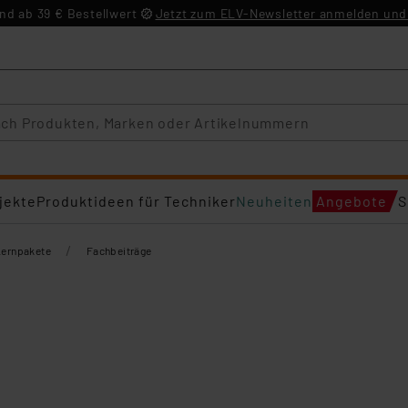
d ab 39 € Bestellwert
Jetzt zum ELV-Newsletter anmelden und 
jekte
Produktideen für Techniker
Neuheiten
Angebote
S
/
Lernpakete
Fachbeiträge