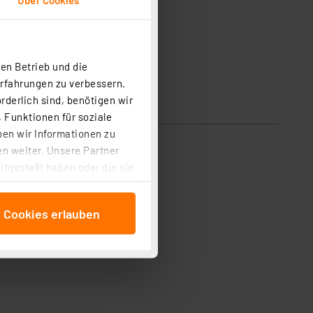
en Betrieb und die
Erfahrungen zu verbessern.
rderlich sind, benötigen wir
 Funktionen für soziale
ben wir Informationen zu
n weiter. Unsere Partner
tgestellt haben oder die sie
cken, stimmen Sie sowohl
anschließenden
e Cookies erlauben
beitungszwecke (Art. 6
 ist durch Klick auf den
 Cookies ablehnen oder ihr
 „Cookie Einstellungen“
tung dieser Daten zur
ser-Einstellungen können