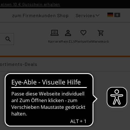
einen 10 € Gutschein erhalten
Services
zum Firmenkunden Shop
Karriere
Mein ELV
Merkzettel
Warenkorb
ortiments-Deals