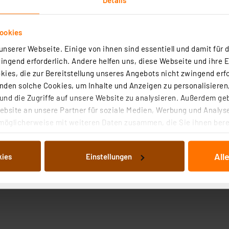
ookies
nserer Webseite. Einige von ihnen sind essentiell und damit für d
ngend erforderlich. Andere helfen uns, diese Webseite und ihre 
ies, die zur Bereitstellung unseres Angebots nicht zwingend erfo
den solche Cookies, um Inhalte und Anzeigen zu personalisieren,
nd die Zugriffe auf unsere Website zu analysieren. Außerdem ge
bsite an unsere Partner für soziale Medien, Werbung und Analyse
möglicherweise mit weiteren Daten zusammen, die Sie ihnen berei
 Dienste gesammelt haben. Indem Sie auf „Alle akzeptieren“ kli
von Informationen auf Ihrem gerät (§25 Abs.1 TTDSG) sowie der 
All
kies
Einstellungen
nachfolgend dargestellten bzw. die von Ihnen ausgewählten Verar
illierte Auflistung der einzelnen Cookies nach Zweck und Anbieter
ellungen“ abrufbar. Sie können die Verwendung nicht notwendiger
en. Ihre erteilte Zustimmung können Sie jederzeit unter dem Link
Die Rechtmäßigkeit der Speicherung, Abrufung und Weiterverarbei
zum Zeitpunkt des Widerrufs bleibt hiervon unberührt. Ihre Brow