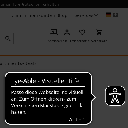
einen 10 € Gutschein erhalten
Services
zum Firmenkunden Shop
Karriere
Mein ELV
Merkzettel
Warenkorb
ortiments-Deals