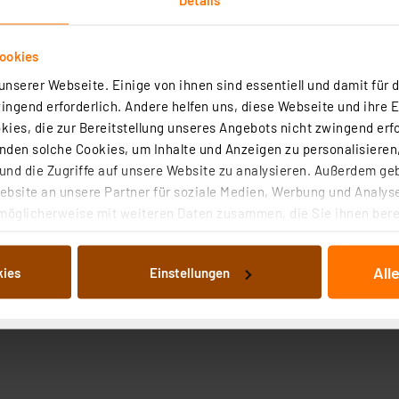
ookies
nserer Webseite. Einige von ihnen sind essentiell und damit für d
ngend erforderlich. Andere helfen uns, diese Webseite und ihre 
ies, die zur Bereitstellung unseres Angebots nicht zwingend erfo
den solche Cookies, um Inhalte und Anzeigen zu personalisieren,
nd die Zugriffe auf unsere Website zu analysieren. Außerdem ge
bsite an unsere Partner für soziale Medien, Werbung und Analyse
möglicherweise mit weiteren Daten zusammen, die Sie ihnen berei
 Dienste gesammelt haben. Indem Sie auf „Alle akzeptieren“ kli
von Informationen auf Ihrem gerät (§25 Abs.1 TTDSG) sowie der 
All
kies
Einstellungen
nachfolgend dargestellten bzw. die von Ihnen ausgewählten Verar
illierte Auflistung der einzelnen Cookies nach Zweck und Anbieter
ellungen“ abrufbar. Sie können die Verwendung nicht notwendiger
en. Ihre erteilte Zustimmung können Sie jederzeit unter dem Link
Die Rechtmäßigkeit der Speicherung, Abrufung und Weiterverarbei
zum Zeitpunkt des Widerrufs bleibt hiervon unberührt. Ihre Brow