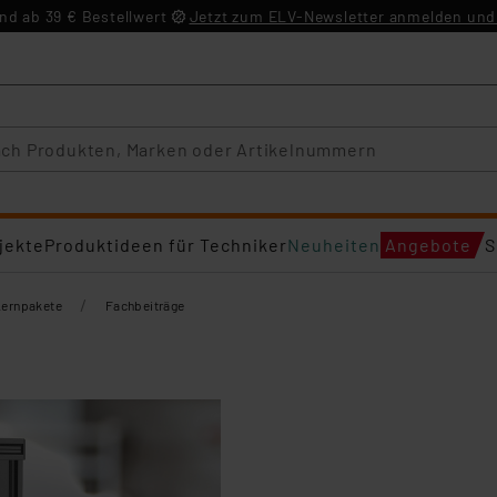
d ab 39 € Bestellwert
Jetzt zum ELV-Newsletter anmelden und 
jekte
Produktideen für Techniker
Neuheiten
Angebote
S
/
Lernpakete
Fachbeiträge