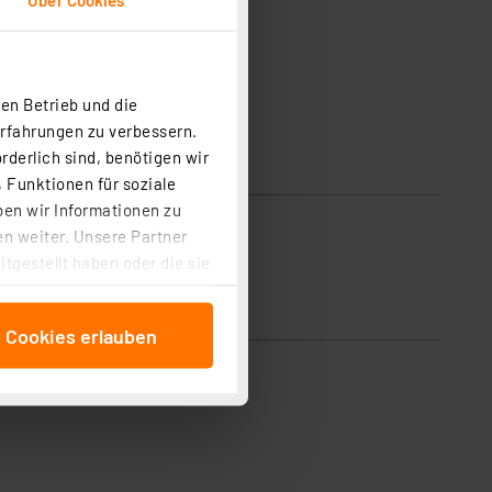
en Betrieb und die
Erfahrungen zu verbessern.
rderlich sind, benötigen wir
 Funktionen für soziale
ben wir Informationen zu
n weiter. Unsere Partner
tgestellt haben oder die sie
cken, stimmen Sie sowohl
anschließenden
e Cookies erlauben
beitungszwecke (Art. 6
 ist durch Klick auf den
 Cookies ablehnen oder ihr
 „Cookie Einstellungen“
tung dieser Daten zur
ser-Einstellungen können