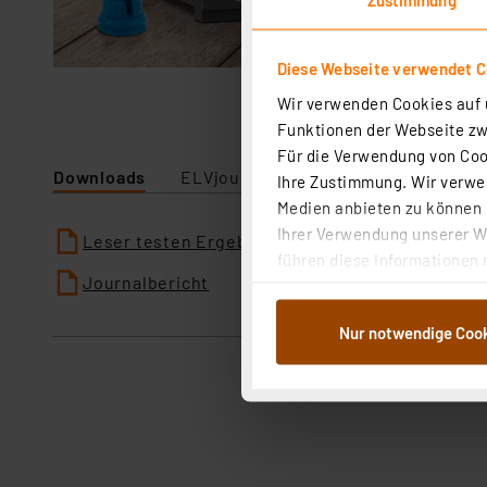
Diese Webseite verwendet C
Wir verwenden Cookies auf u
Funktionen der Webseite zwi
Für die Verwendung von Cook
Downloads
ELVjournal
Ihre Zustimmung. Wir verwen
Medien anbieten zu können u
Ihrer Verwendung unserer We
Leser testen Ergebnisse
führen diese Informationen 
Journalbericht
im Rahmen Ihrer Nutzung der
dem Speichern und Abrufen 
Nur notwendige Coo
Weiterverarbeitung für die 
Abs.1a DSG-VO) zu. Eine deta
Button „Ablehnen oder Einst
ganz oder teilweise zustimm
anpassen oder widerrufen. 
Auswertung und Analyse bis 