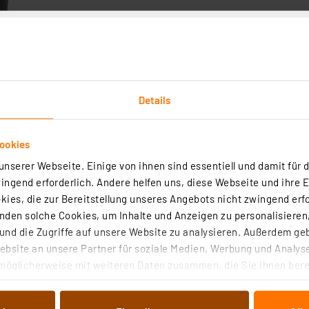
Details
ookies
nserer Webseite. Einige von ihnen sind essentiell und damit für d
ngend erforderlich. Andere helfen uns, diese Webseite und ihre 
ies, die zur Bereitstellung unseres Angebots nicht zwingend erfo
den solche Cookies, um Inhalte und Anzeigen zu personalisieren,
nd die Zugriffe auf unsere Website zu analysieren. Außerdem ge
bsite an unsere Partner für soziale Medien, Werbung und Analyse
möglicherweise mit weiteren Daten zusammen, die Sie ihnen berei
-Bildscanner SlideCopy PRO, 14 MP, Fotos/Dias/Negative, Akku
 Dienste gesammelt haben. Indem Sie auf „Alle akzeptieren“ kli
D-Karte
von Informationen auf Ihrem gerät (§25 Abs.1 TTDSG) sowie der 
2