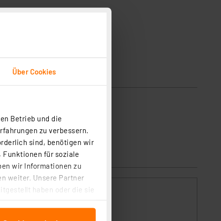
Über Cookies
en Betrieb und die
Erfahrungen zu verbessern.
rderlich sind, benötigen wir
 Funktionen für soziale
ben wir Informationen zu
n weiter. Unsere Partner
tgestellt haben oder die sie
,
cken, stimmen Sie sowohl
anschließenden