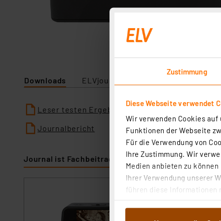
Zustimmung
Downloads
ELVjournal
Diese Webseite verwendet C
Leser testen Ergebnisse
Wir verwenden Cookies auf u
Journalbericht
Funktionen der Webseite zwi
Für die Verwendung von Cook
Ihre Zustimmung. Wir verwen
Journal ist Fachbeitrag zu
Medien anbieten zu können u
Ihrer Verwendung unserer We
führen diese Informationen 
dnt 4-in-1 Kombi
im Rahmen Ihrer Nutzung der
speichert auf S
dem Speichern und Abrufen 
Artikel-Nr. 25309