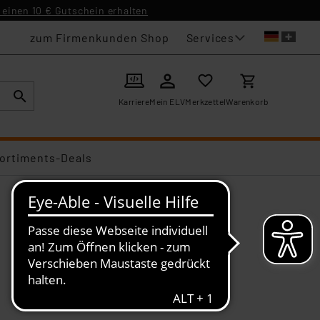
einen 10 € Gutschein erhalten
Services
zum Firmenkunden Shop
Karriere
Mein ELV
Merkzettel
Warenkorb
ortiments-Deals