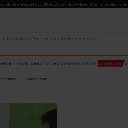
d ab 39 € Bestellwert
Jetzt zum ELV-Newsletter anmelden und 
jekte
Produktideen für Techniker
Neuheiten
Angebote
S
/
Lernpakete
Fachbeiträge