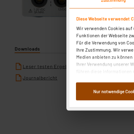
Diese Webseite verwendet C
Wir verwenden Cookies auf u
Funktionen der Webseite zwi
Für die Verwendung von Cook
Downloads
Ihre Zustimmung. Wir verwen
Medien anbieten zu können u
Ihrer Verwendung unserer We
Leser testen Ergebnisse
führen diese Informationen 
Journalbericht
im Rahmen Ihrer Nutzung der
dem Speichern und Abrufen 
Nur notwendige Coo
Weiterverarbeitung für die 
Abs.1a DSG-VO) zu. Eine deta
Button „Ablehnen oder Einst
ganz oder teilweise zustimm
anpassen oder widerrufen. 
Auswertung und Analyse bis 