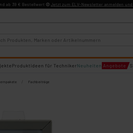
d ab 39 € Bestellwert
Jetzt zum ELV-Newsletter anmelden und 
jekte
Produktideen für Techniker
Neuheiten
Angebote
S
/
Lernpakete
Fachbeiträge