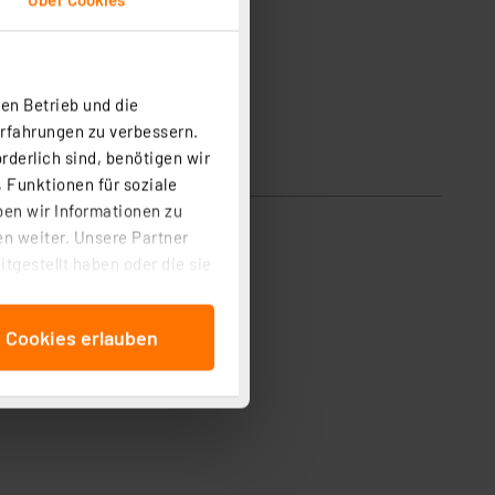
en Betrieb und die
Erfahrungen zu verbessern.
rderlich sind, benötigen wir
 Funktionen für soziale
ben wir Informationen zu
n weiter. Unsere Partner
tgestellt haben oder die sie
cken, stimmen Sie sowohl
anschließenden
e Cookies erlauben
beitungszwecke (Art. 6
 ist durch Klick auf den
 Cookies ablehnen oder ihr
 „Cookie Einstellungen“
tung dieser Daten zur
ser-Einstellungen können