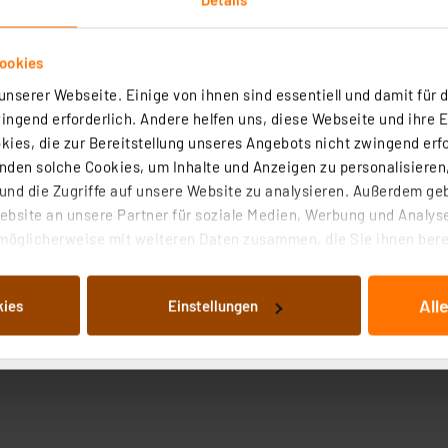
ookies
nserer Webseite. Einige von ihnen sind essentiell und damit für d
ngend erforderlich. Andere helfen uns, diese Webseite und ihre 
ies, die zur Bereitstellung unseres Angebots nicht zwingend erfo
den solche Cookies, um Inhalte und Anzeigen zu personalisieren,
nd die Zugriffe auf unsere Website zu analysieren. Außerdem ge
bsite an unsere Partner für soziale Medien, Werbung und Analyse
möglicherweise mit weiteren Daten zusammen, die Sie ihnen berei
 Dienste gesammelt haben. Indem Sie auf „Alle akzeptieren“ kli
von Informationen auf Ihrem gerät (§25 Abs.1 TTDSG) sowie der 
All
kies
Einstellungen
nachfolgend dargestellten bzw. die von Ihnen ausgewählten Verar
illierte Auflistung der einzelnen Cookies nach Zweck und Anbieter
ellungen“ abrufbar. Sie können die Verwendung nicht notwendiger
en. Ihre erteilte Zustimmung können Sie jederzeit unter dem Link
Die Rechtmäßigkeit der Speicherung, Abrufung und Weiterverarbei
zum Zeitpunkt des Widerrufs bleibt hiervon unberührt. Ihre Brow