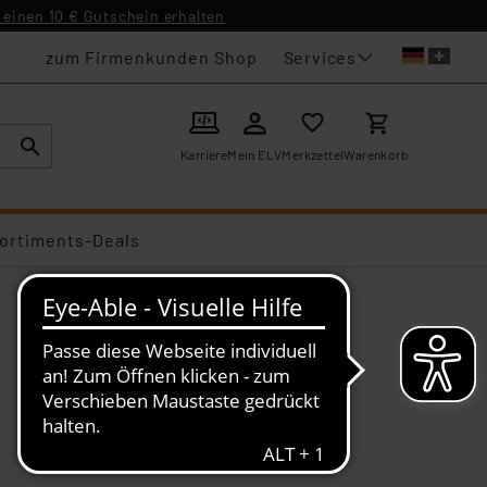
einen 10 € Gutschein erhalten
Services
zum Firmenkunden Shop
Karriere
Mein ELV
Merkzettel
Warenkorb
ortiments-Deals