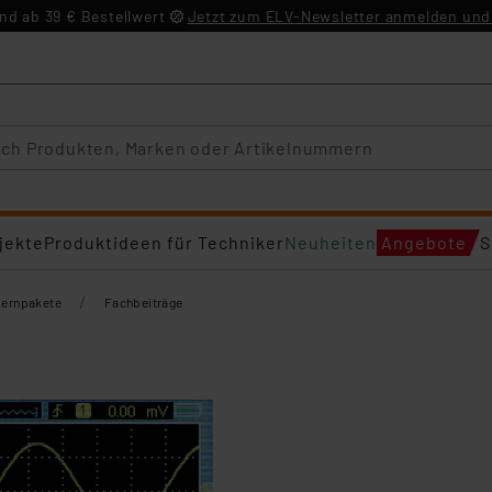
d ab 39 € Bestellwert
Jetzt zum ELV-Newsletter anmelden und 
jekte
Produktideen für Techniker
Neuheiten
Angebote
S
/
Lernpakete
Fachbeiträge