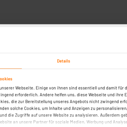
Details
zelnoten (Durchschnitt aller Tester) zwischen 1,0 und 2,5
ungen für die Bedienungsanleitung und die Bedienfreundlic
 der ausführlichen Online-Veröffentlichung der Testergebn
ookies
essleitungen, der Ablesbarkeit des Displays, der Messgen
nserer Webseite. Einige von ihnen sind essentiell und damit für d
ät für die intelligente und gut funktionierende Kombinati
ngend erforderlich. Andere helfen uns, diese Webseite und ihre 
ie gesamte denkbare Anwendungsbreite von der Mikroprozes
ies, die zur Bereitstellung unseres Angebots nicht zwingend erfo
ktischen Nutzung wieder die Nutzungsvielfalt und die lan
den solche Cookies, um Inhalte und Anzeigen zu personalisieren,
 Messungen, so z. B. die mögliche Signalformkontrolle 
nd die Zugriffe auf unsere Website zu analysieren. Außerdem ge
itsplätzen, wenn z. B. kein ständiger Hobby-Arbeitsplatz
bsite an unsere Partner für soziale Medien, Werbung und Analyse
 fiel auch die Nutzung des Gerätes im Zusammenspiel mi