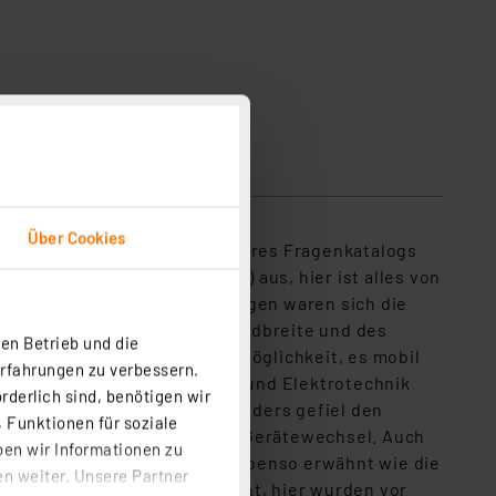
Über Cookies
 für die einzelnen Fragen unseres Fragenkatalogs
hkeit (intuitive Bedienung) aus, hier ist alles von
isse nachzulesen. Einig hingegen waren sich die
auigkeit, der Oszilloskop-Bandbreite und des
en Betrieb und die
on aus drei Geräten und der Möglichkeit, es mobil
Erfahrungen zu verbessern.
sortechnik bis hin zur Kfz- und Elektrotechnik
rderlich sind, benötigen wir
ge Akkulaufzeit gelobt. Besonders gefiel den
 Funktionen für soziale
bei Spannungsmessungen ohne Gerätewechsel. Auch
ben wir Informationen zu
 zur Verfügung steht, wurde ebenso erwähnt wie die
n weiter. Unsere Partner
t der PC-Software ins Gewicht, hier wurden vor