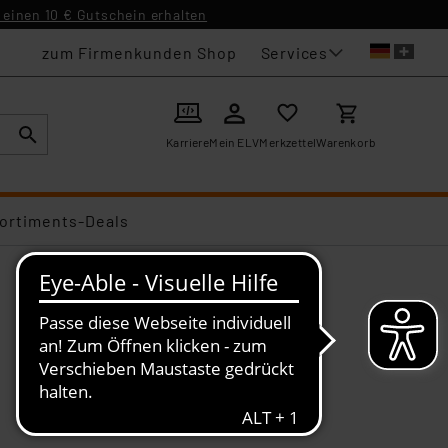
einen 10 € Gutschein erhalten
Services
zum Firmenkunden Shop
Karriere
Mein ELV
Merkzettel
Warenkorb
ortiments-Deals