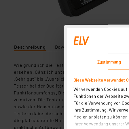
Beschreibung
Downloads
Zustimmung
Wie gründlich die Tests waren, kann man an den Ein
ersehen. Gänzlich unterschiedlich fielen die Bewert
„Sehr gut“ bis „Ausreichend“ vertreten, konkret in
Diese Webseite verwendet C
Tester bei der Qualitätsanmutung des Geräts, der M
Wir verwenden Cookies auf u
Funktionsumfangs. Die Idealnote 1,0 erhielt das Ger
Funktionen der Webseite zwi
zu nutzen. Die Tester nutzten das Messgerät für d
Für die Verwendung von Cook
sowie der Hausautomation. Hier wurden bei der pra
Ihre Zustimmung. Wir verwen
Testern dabei der schnelle Wechsel verschiedener
Medien anbieten zu können u
die platzsparende Nutzung auf nur temporären Arbe
Ihrer Verwendung unserer We
praktische Aufbewahrungstasche. Besonders positiv