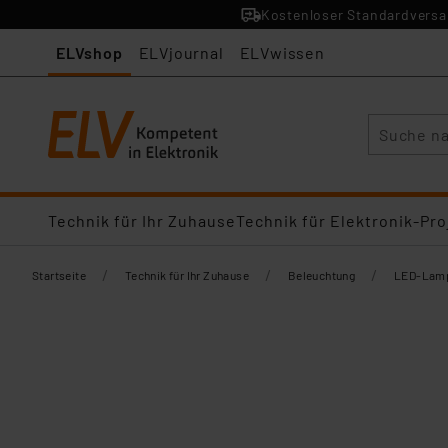
Kostenloser Standardversan
ELVshop
ELVjournal
ELVwissen
Suche
Technik für Ihr Zuhause
Technik für Elektronik-Pro
/
/
/
Startseite
Technik für Ihr Zuhause
Beleuchtung
LED-Lamp