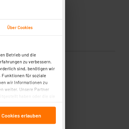
Über Cookies
en Betrieb und die
Erfahrungen zu verbessern.
rderlich sind, benötigen wir
 Funktionen für soziale
ben wir Informationen zu
n weiter. Unsere Partner
tgestellt haben oder die sie
cken, stimmen Sie sowohl
anschließenden
e Cookies erlauben
beitungszwecke (Art. 6
 ist durch Klick auf den