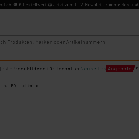
d ab 39 € Bestellwert
Jetzt zum ELV-Newsletter anmelden und 
jekte
Produktideen für Techniker
Neuheiten
Angebote
S
en / LED-Leuchtmittel