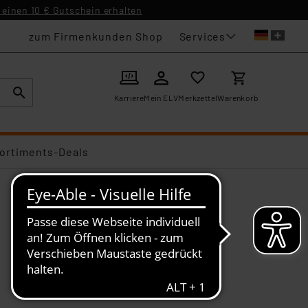
einen 10 € Gutschein erhalten
Services
zum Firmenkunden Shop
Karriere
Mein ELV
Merkzettel
Warenkorb
ortiments-Deals