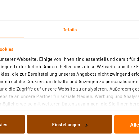
Details
ookies
Technische Daten
nserer Webseite. Einige von ihnen sind essentiell und damit für d
ngend erforderlich. Andere helfen uns, diese Webseite und ihre 
ies, die zur Bereitstellung unseres Angebots nicht zwingend erfo
den solche Cookies, um Inhalte und Anzeigen zu personalisieren,
nd die Zugriffe auf unsere Website zu analysieren. Außerdem ge
bsite an unsere Partner für soziale Medien, Werbung und Analyse
möglicherweise mit weiteren Daten zusammen, die Sie ihnen berei
 Dienste gesammelt haben. Indem Sie auf „Alle akzeptieren“ kli
hre bei täglich 3 h Betrieb)
von Informationen auf Ihrem gerät (§25 Abs.1 TTDSG) sowie der 
tzyklen
All
kies
Einstellungen
nachfolgend dargestellten bzw. die von Ihnen ausgewählten Verar
illierte Auflistung der einzelnen Cookies nach Zweck und Anbieter