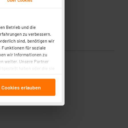
en Betrieb und die
Erfahrungen zu verbessern.
rderlich sind, benötigen wir
 Funktionen für soziale
ben wir Informationen zu
n weiter. Unsere Partner
tgestellt haben oder die sie
cken, stimmen Sie sowohl
anschließenden
e Cookies erlauben
beitungszwecke (Art. 6
 ist durch Klick auf den
 Cookies ablehnen oder ihr
 „Cookie Einstellungen“
tung dieser Daten zur
ser-Einstellungen können