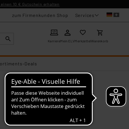
einen 10 € Gutschein erhalten
Services
zum Firmenkunden Shop
Karriere
Mein ELV
Merkzettel
Warenkorb
ortiments-Deals