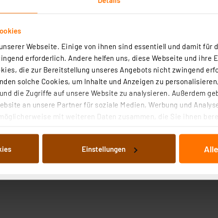
ookies
nserer Webseite. Einige von ihnen sind essentiell und damit für d
ngend erforderlich. Andere helfen uns, diese Webseite und ihre 
ies, die zur Bereitstellung unseres Angebots nicht zwingend erfo
den solche Cookies, um Inhalte und Anzeigen zu personalisieren,
nd die Zugriffe auf unsere Website zu analysieren. Außerdem ge
bsite an unsere Partner für soziale Medien, Werbung und Analyse
möglicherweise mit weiteren Daten zusammen, die Sie ihnen berei
 Dienste gesammelt haben. Indem Sie auf „Alle akzeptieren“ kli
von Informationen auf Ihrem gerät (§25 Abs.1 TTDSG) sowie der 
All
kies
Einstellungen
nachfolgend dargestellten bzw. die von Ihnen ausgewählten Verar
illierte Auflistung der einzelnen Cookies nach Zweck und Anbieter
ellungen“ abrufbar. Sie können die Verwendung nicht notwendiger
en. Ihre erteilte Zustimmung können Sie jederzeit unter dem Link
Die Rechtmäßigkeit der Speicherung, Abrufung und Weiterverarbei
zum Zeitpunkt des Widerrufs bleibt hiervon unberührt. Ihre Brow