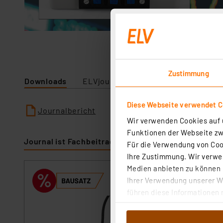
Zustimmung
Downloads
ELVjournal
Diese Webseite verwendet C
Journalbericht
Wir verwenden Cookies auf u
Funktionen der Webseite zwi
Journal ist Fachbeitrag zu
Für die Verwendung von Cook
Ihre Zustimmung. Wir verwen
Medien anbieten zu können u
ELV Bausatz dig
Ihrer Verwendung unserer We
Artikel-Nr. 158014
führen diese Informationen 
im Rahmen Ihrer Nutzung der
1
2
3
4
5
dem Speichern und Abrufen 
Mit dem digitalen 