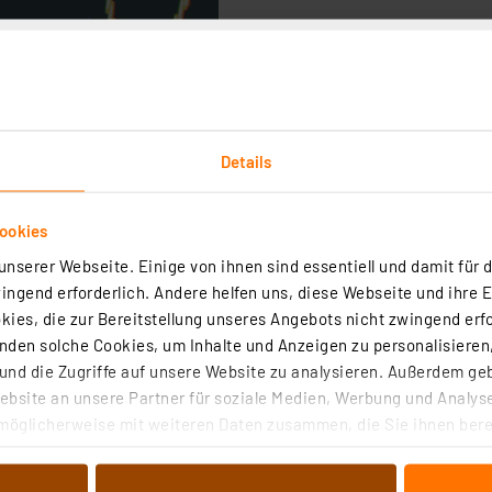
Details
ookies
nserer Webseite. Einige von ihnen sind essentiell und damit für d
ngend erforderlich. Andere helfen uns, diese Webseite und ihre 
ies, die zur Bereitstellung unseres Angebots nicht zwingend erfo
den solche Cookies, um Inhalte und Anzeigen zu personalisieren,
nd die Zugriffe auf unsere Website zu analysieren. Außerdem ge
itales Panelmeter DPM1
bsite an unsere Partner für soziale Medien, Werbung und Analyse
möglicherweise mit weiteren Daten zusammen, die Sie ihnen berei
 Dienste gesammelt haben. Indem Sie auf „Alle akzeptieren“ kli
(2)
von Informationen auf Ihrem gerät (§25 Abs.1 TTDSG) sowie der 
Panelmeter lassen sich Gleichspannungen bis 36 V, Ströme bis 10 A un