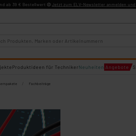
d ab 39 € Bestellwert
Jetzt zum ELV-Newsletter anmelden und 
jekte
Produktideen für Techniker
Neuheiten
Angebote
S
/
Lernpakete
Fachbeiträge