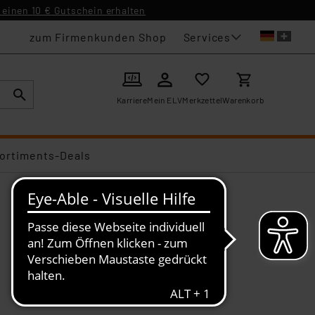
einen 10 € Gutschein erhalten
Services
zum Firmenkunden Shop
Karriere
Mein ELV
Merkzettel
Warenkorb
ortiments-Deals