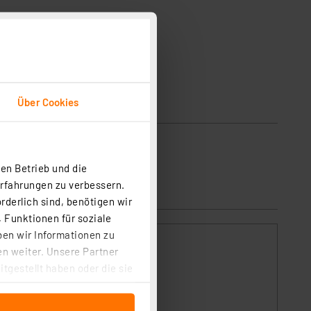
Über Cookies
en Betrieb und die
Erfahrungen zu verbessern.
rderlich sind, benötigen wir
 Funktionen für soziale
ben wir Informationen zu
n weiter. Unsere Partner
tgestellt haben oder die sie
cken, stimmen Sie sowohl
anschließenden
d