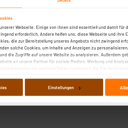
ookies
nserer Webseite. Einige von ihnen sind essentiell und damit für d
ngend erforderlich. Andere helfen uns, diese Webseite und ihre 
ies, die zur Bereitstellung unseres Angebots nicht zwingend erfo
den solche Cookies, um Inhalte und Anzeigen zu personalisieren,
nd die Zugriffe auf unsere Website zu analysieren. Außerdem ge
bsite an unsere Partner für soziale Medien, Werbung und Analyse
möglicherweise mit weiteren Daten zusammen, die Sie ihnen berei
 Dienste gesammelt haben. Indem Sie auf „Alle akzeptieren“ kli
von Informationen auf Ihrem gerät (§25 Abs.1 TTDSG) sowie der 
All
kies
Einstellungen
nachfolgend dargestellten bzw. die von Ihnen ausgewählten Verar
illierte Auflistung der einzelnen Cookies nach Zweck und Anbieter
ellungen“ abrufbar. Sie können die Verwendung nicht notwendiger
en. Ihre erteilte Zustimmung können Sie jederzeit unter dem Link
Die Rechtmäßigkeit der Speicherung, Abrufung und Weiterverarbei
zum Zeitpunkt des Widerrufs bleibt hiervon unberührt. Ihre Brow