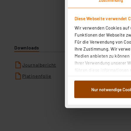
Diese Webseite verwendet C
Wir verwenden Cookies auf u
Funktionen der Webseite zwi
Für die Verwendung von Cook
Downloads
Ihre Zustimmung. Wir verwen
Medien anbieten zu können u
Ihrer Verwendung unserer We
Journalbericht
führen diese Informationen 
Platinenfolie
im Rahmen Ihrer Nutzung der
dem Speichern und Abrufen 
Nur notwendige Coo
Weiterverarbeitung für die 
Abs.1a DSG-VO) zu. Eine deta
Button „Ablehnen oder Einst
ganz oder teilweise zustimm
anpassen oder widerrufen. 
Auswertung und Analyse bis 