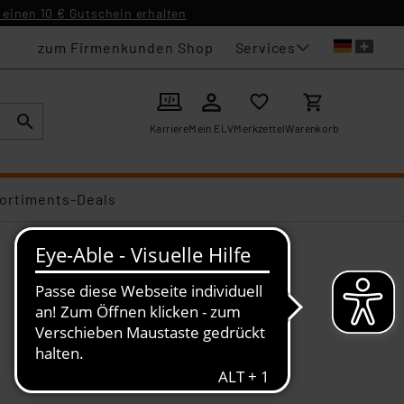
einen 10 € Gutschein erhalten
Services
zum Firmenkunden Shop
Karriere
Mein ELV
Merkzettel
Warenkorb
ortiments-Deals