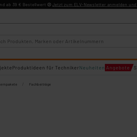
d ab 39 € Bestellwert
Jetzt zum ELV-Newsletter anmelden und 
jekte
Produktideen für Techniker
Neuheiten
Angebote
S
/
Lernpakete
Fachbeiträge