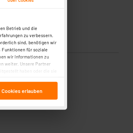
en Betrieb und die
Erfahrungen zu verbessern.
rderlich sind, benötigen wir
 Funktionen für soziale
ben wir Informationen zu
n weiter. Unsere Partner
tgestellt haben oder die sie
cken, stimmen Sie sowohl
anschließenden
e Cookies erlauben
beitungszwecke (Art. 6
 ist durch Klick auf den
 Cookies ablehnen oder ihr
 „Cookie Einstellungen“
tung dieser Daten zur
ser-Einstellungen können