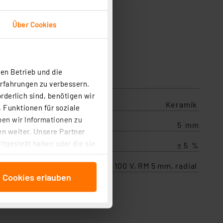
Über Cookies
en Betrieb und die
Erfahrungen zu verbessern.
rderlich sind, benötigen wir
Keramik
 Funktionen für soziale
ben wir Informationen zu
5 mm
n weiter. Unsere Partner
tgestellt haben oder die sie
± 5 %
cken, stimmen Sie sowohl
Keramikkondensator 10 pF, 100 V, RM 5 mm, radial
anschließenden
e Cookies erlauben
beitungszwecke (Art. 6
 ist durch Klick auf den
 Cookies ablehnen oder ihr
 „Cookie Einstellungen“