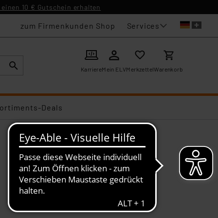
einen 10 € Gutschein erhalten
Services
zum Firmenkunden Shop
Karriere
Mein ELV
Merkzettel
Warenkorb
ortiments-Deals