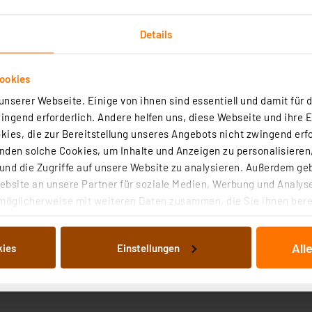
Details
ookies
nserer Webseite. Einige von ihnen sind essentiell und damit für d
it
ngend erforderlich. Andere helfen uns, diese Webseite und ihre 
ies, die zur Bereitstellung unseres Angebots nicht zwingend erfo
Radial bedrahtet
Gehäusematerial
den solche Cookies, um Inhalte und Anzeigen zu personalisieren,
nd die Zugriffe auf unsere Website zu analysieren. Außerdem ge
10 pF
Rastermaß
bsite an unsere Partner für soziale Medien, Werbung und Analyse
möglicherweise mit weiteren Daten zusammen, die Sie ihnen berei
100 V
Toleranz
 Dienste gesammelt haben. Indem Sie auf „Alle akzeptieren“ kli
-55 bis +85 °C
Bezeichnung
von Informationen auf Ihrem gerät (§25 Abs.1 TTDSG) sowie der 
All
kies
Einstellungen
nachfolgend dargestellten bzw. die von Ihnen ausgewählten Verar
Keramikkondensator
illierte Auflistung der einzelnen Cookies nach Zweck und Anbieter
ellungen“ abrufbar. Sie können die Verwendung nicht notwendiger
en. Ihre erteilte Zustimmung können Sie jederzeit unter dem Link