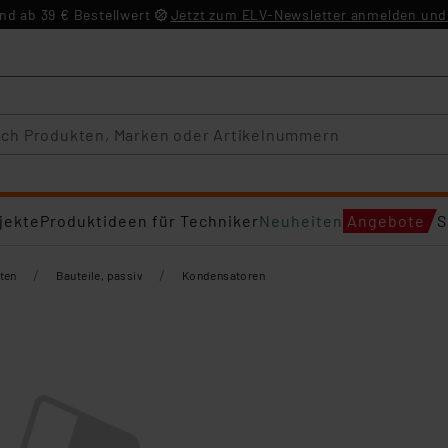
d ab 39 € Bestellwert
Jetzt zum ELV-Newsletter anmelden und 
jekte
Produktideen für Techniker
Neuheiten
Angebote
S
/
/
ten
Bauteile, passiv
Kondensatoren