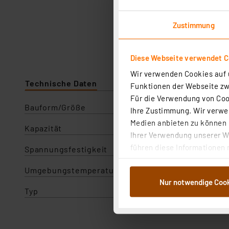
Zustimmung
Diese Webseite verwendet C
Wir verwenden Cookies auf u
Technische Daten
Angaben zur Produktsicherhe
Funktionen der Webseite zwi
Für die Verwendung von Cook
Bauform/Größe
Ihre Zustimmung. Wir verwen
Medien anbieten zu können u
Kapazität
Ihrer Verwendung unserer We
führen diese Informationen 
Spannungsfestigkeit
im Rahmen Ihrer Nutzung der
Umgebungstemperatur
dem Speichern und Abrufen 
Nur notwendige Coo
Weiterverarbeitung für die 
Typ
Abs.1a DSG-VO) zu. Eine deta
Button „Ablehnen oder Einst
ganz oder teilweise zustimm