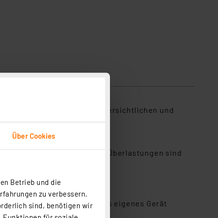
nd mit Unterstützung des übersichtlichen und
 1-mA-Schritten einstellen.
Über Cookies
Die aktuelle Betriebsart
rameter. Zur Vermeidung von Überlastungen sind
en Betrieb und die
Erfahrungen zu verbessern.
llgehäuse eingebaut und so als eigenes Gerät
rderlich sind, benötigen wir
 Funktionen für soziale