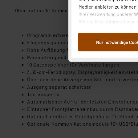
Medien anbieten zu können u
Über optionale Kommunikationsbaugruppen ist die 
Ihrer Verwendung unserer We
führen diese Informationen 
im Rahmen Ihrer Nutzung der
Programmierbares DC/DC-Labornetzteil, Ausga
dem Speichern und Abrufen 
Nur notwendige Coo
Eingangsspannung 6–55 VDC
Weiterverarbeitung für die 
Hohe Auflösung für Strom- und Spannungseins
Abs.1a DSG-VO) zu. Eine deta
Parameterspeicher für Abschaltwerte (Grenzw
Button „Ablehnen oder Einst
10 Datenspeicher für Voreinstellungen
ganz oder teilweise zustimm
3,65-cm-Farbdisplay, Displayhelligkeit einstell
anpassen oder widerrufen. 
Übersichtliche Anzeige von Soll- und Istwert
Auswertung und Analyse bis 
Ausgang separat schaltbar
dazu führen, dass die Einst
Tastensperre
Automatischer Aufruf der letzten Einstellung
„Einige Drittanbieter verar
Einfacher Frontplatteneinbau durch Rastnase
dieser Drittanbieter umfasst
Optional belüftetes Metallgehäuse für Stand-
Nähere Infos zu diesen Drit
Optionale Kommunikationsmodule für USB/Blu
Für die USA besteht kein A
Datenschutz nach EU-Standa