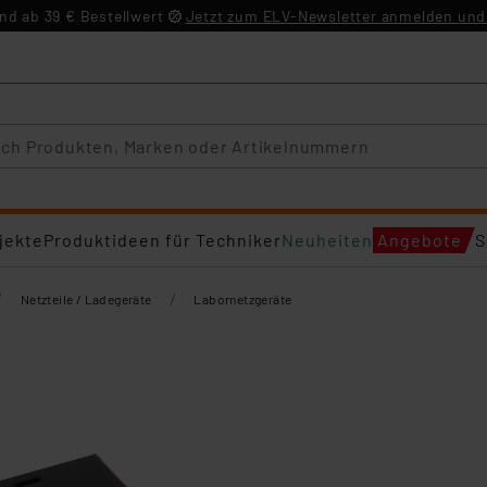
d ab 39 € Bestellwert
Jetzt zum ELV-Newsletter anmelden und 
jekte
Produktideen für Techniker
Neuheiten
Angebote
S
/
/
Netzteile / Ladegeräte
Labornetzgeräte