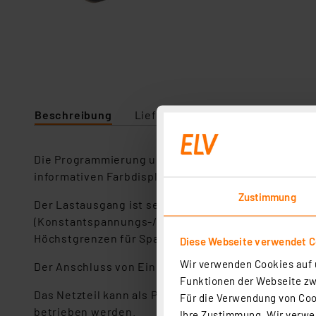
Beschreibung
Lieferumfang
Downloads
Die Programmierung und Bedienung erfolgt einfach 
informativen Farbdisplays. Das in Schaltnetzteiltec
Zustimmung
Der Lastausgang ist separat schaltbar und gegen ve
(Konstantspannungs-/Konstantstrombetrieb) wird e
Höchstgrenzen für Spannung, Strom bzw. Last einst
Diese Webseite verwendet C
Wir verwenden Cookies auf u
Der Anschluss von Eingangsspannung und Last er
Funktionen der Webseite zwi
Das Netzteil kann als Panelbaugruppe in Frontplatt
Für die Verwendung von Cook
betrieben werden.
Ihre Zustimmung. Wir verwen