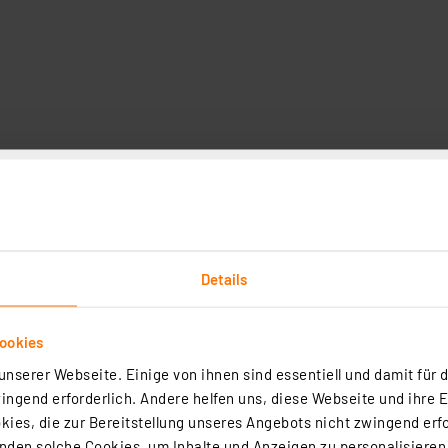
Technische Daten
und intuitiv mithilfe von nur wenigen Bedienelementen u
hnik ausgeführte Netzteil lässt sich präzise in 10-mV- bzw.
Details
rsehentliche Fehlbedienung ist das Bedienfeld sperrbar. 
benso angezeigt wie alle weiteren aktuellen Betriebspa
ellbar.
ookies
nserer Webseite. Einige von ihnen sind essentiell und damit für d
folgt bequem über Schraubklemmen.
ngend erforderlich. Andere helfen uns, diese Webseite und ihre 
en eingerastet, aber auch optional in ein belüftetes Meta
ies, die zur Bereitstellung unseres Angebots nicht zwingend erfo
den solche Cookies, um Inhalte und Anzeigen zu personalisieren,