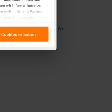
ben wir Informationen zu
s per Bluetooth möglich.
n weiter. Unsere Partner
tgestellt haben oder die sie
cken, stimmen Sie sowohl
ellbar (0–50 V, 0–5 A, 0–250 W)
anschließenden
e Cookies erlauben
beitungszwecke (Art. 6
 ist durch Klick auf den
 Cookies ablehnen oder ihr
 „Cookie Einstellungen“
tung dieser Daten zur
ser-Einstellungen können
r erneut angezeigt wird.
Einbindung von Cookies
. 49 (1) lit. a DSGVO.
n der Datenschutzerklärung.
s Land mit unzureichendem
örden personenbezogene