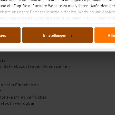
nd die Zugriffe auf unsere Website zu analysieren. Außerdem ge
Fernauswertung bzw. Fernsteuerung per USB oder drahtlo
bsite an unsere Partner für soziale Medien, Werbung und Analyse
möglicherweise mit weiteren Daten zusammen, die Sie ihnen berei
 Dienste gesammelt haben. Indem Sie auf „Alle akzeptieren“ kli
ngsspannung, Ausgangsstrom und Ausgangsleistung einst
von Informationen auf Ihrem gerät (§25 Abs.1 TTDSG) sowie der 
All
kies
Einstellungen
nachfolgend dargestellten bzw. die von Ihnen ausgewählten Verar
tellung: 1 mA bzw. 10 mV
illierte Auflistung der einzelnen Cookies nach Zweck und Anbieter
erte)
ellungen“ abrufbar. Sie können die Verwendung nicht notwendiger
en. Ihre erteilte Zustimmung können Sie jederzeit unter dem Link
bar
Die Rechtmäßigkeit der Speicherung, Abrufung und Weiterverarbei
en, Betriebszuständen, Grenzwerten
zum Zeitpunkt des Widerrufs bleibt hiervon unberührt. Ihre Brow
ellungen nicht längerfristig gespeichert werden und dieses Banne
en beim Einschalten
beiten personenbezogene Daten in den USA. Ihre Einwilligung zur 
n
 daher ggf. auch die Verarbeitung Ihrer Daten in den USA gemäß Art
alone-Betrieb verfügbar
tanbietern und zu der jeweiligen Datenübermittlung erhalten Sie i
etooth verfügbar
ngemessenheitsbeschluss der EU. Dies bedeutet, dass die USA al
rds eingestuft wird. So besteht etwa das Risiko, dass US-Beh