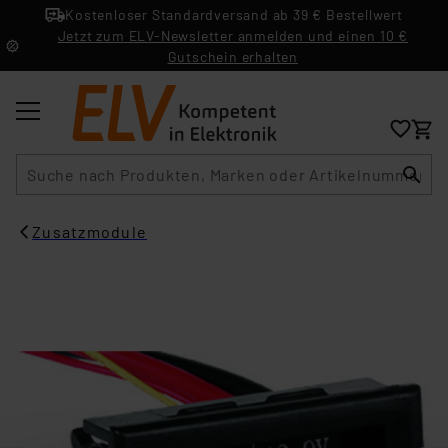
Kostenloser Standardversand ab 39 € Bestellwert
Jetzt zum ELV-Newsletter anmelden und einen 10 €
Gutschein erhalten
Suche
Zusatzmodule