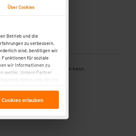
Über Cookies
en Betrieb und die
Erfahrungen zu verbessern.
rderlich sind, benötigen wir
 Funktionen für soziale
ben wir Informationen zu
ch mit dem Computer verbinden kann.
n weiter. Unsere Partner
tgestellt haben oder die sie
cken, stimmen Sie sowohl
anschließenden
e Cookies erlauben
beitungszwecke (Art. 6
 ist durch Klick auf den
 Cookies ablehnen oder ihr
 „Cookie Einstellungen“
tung dieser Daten zur