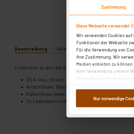
Zustimmung
Diese Webseite verwendet C
Wir verwenden Cookies auf u
Funktionen der Webseite zwi
Beschreibung
Bewertung
Lieferumfang
Für die Verwendung von Cook
Ihre Zustimmung. Wir verwen
Medien anbieten zu können u
Zusätzlich zu den beiden Stromkabeln, liegt noch 
Ihrer Verwendung unserer We
führen diese Informationen 
25 A max. Strom
im Rahmen Ihrer Nutzung der
Anschlüsse: Bananenstecker (4 mm), Krokodi
dem Speichern und Abrufen 
Kabellänge jeweils 1 m
Nur notwendige Coo
Weiterverarbeitung für die 
2x Ladekabel und 1x microUSB-Kabel
Abs.1a DSG-VO) zu. Eine deta
Button „Ablehnen oder Einst
ganz oder teilweise zustimm
anpassen oder widerrufen. 