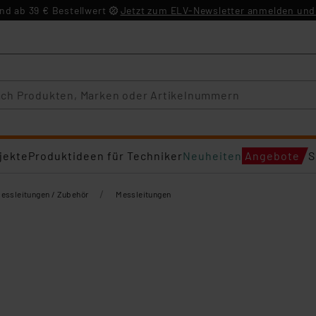
d ab 39 € Bestellwert
Jetzt zum ELV-Newsletter anmelden und 
jekte
Produktideen für Techniker
Neuheiten
Angebote
S
/
essleitungen / Zubehör
Messleitungen