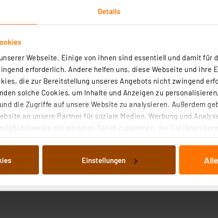
Details
ookies
nserer Webseite. Einige von ihnen sind essentiell und damit für d
ngend erforderlich. Andere helfen uns, diese Webseite und ihre 
Downloads
Technische Daten
ies, die zur Bereitstellung unseres Angebots nicht zwingend erfo
den solche Cookies, um Inhalte und Anzeigen zu personalisieren,
nd die Zugriffe auf unsere Website zu analysieren. Außerdem ge
ein microUSB Kabel bei, mit dem man das Labornetzteil au
bsite an unsere Partner für soziale Medien, Werbung und Analyse
möglicherweise mit weiteren Daten zusammen, die Sie ihnen berei
 Dienste gesammelt haben. Indem Sie auf „Alle akzeptieren“ kli
lklemme
von Informationen auf Ihrem gerät (§25 Abs.1 TTDSG) sowie der 
All
kies
Einstellungen
nachfolgend dargestellten bzw. die von Ihnen ausgewählten Verar
illierte Auflistung der einzelnen Cookies nach Zweck und Anbieter
ellungen“ abrufbar. Sie können die Verwendung nicht notwendiger
en. Ihre erteilte Zustimmung können Sie jederzeit unter dem Link
Die Rechtmäßigkeit der Speicherung, Abrufung und Weiterverarbei