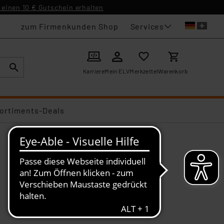
einen 10 € Gutschein erhalten
Services
zum Firmenkunden Shop
Karriere
Mein ELV
Merkzettel
Warenkorb
ortiments-Deals