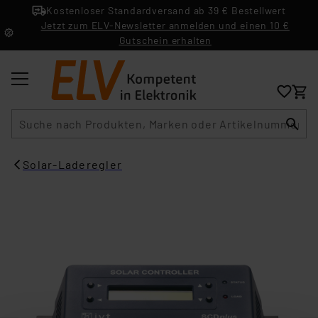
Kostenloser Standardversand ab 39 € Bestellwert
Jetzt zum ELV-Newsletter anmelden und einen 10 €
Gutschein erhalten
Suche
Solar-Laderegler