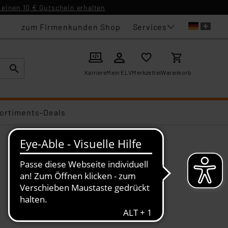
einen 10 € Gutschein erhalten
Services
zum Firmenkunden Shop
Karriere
Mein ELV
Merkzettel
Warenkorb
ortiments-Deals