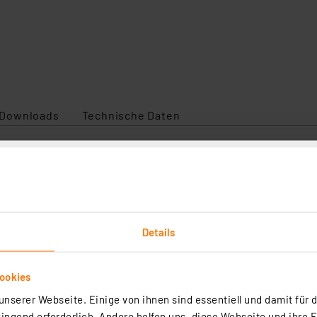
Downloads
Technische Daten
let-PC, die microSD-Karte ist ein Speichermedium mit sc
chwindigkeit 10 MB/s
Details
MB/s
ookies
nserer Webseite. Einige von ihnen sind essentiell und damit für d
ngend erforderlich. Andere helfen uns, diese Webseite und ihre 