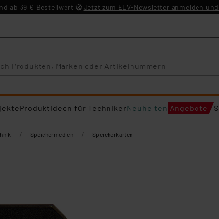
d ab 39 € Bestellwert
Jetzt zum ELV-Newsletter anmelden und 
jekte
Produktideen für Techniker
Neuheiten
Angebote
S
/
/
hnik
Speichermedien
Speicherkarten