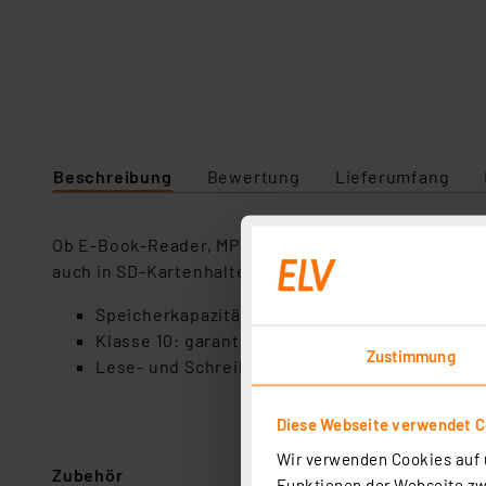
Beschreibung
Bewertung
Lieferumfang
Ob E-Book-Reader, MP3-Player, Smartphone oder Tab
auch in SD-Kartenhalter.
Speicherkapazität: 16 GB
Klasse 10: garantierte Datenübertragungsges
Zustimmung
Lese- und Schreibgeschwindigkeit: bis zu 25 
Diese Webseite verwendet C
Wir verwenden Cookies auf u
Zubehör
Funktionen der Webseite zwi