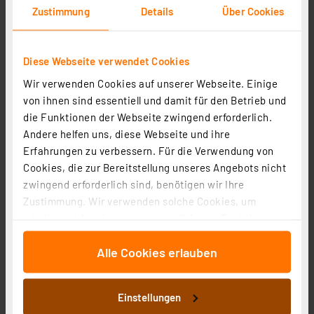
Zustimmung
Details
Über Cookies
Artikel-Nr. 107292
1
2
3
4
5
(1)
Diese Webseite verwendet Cookies
0,35 €
Wir verwenden Cookies auf unserer Webseite. Einige
Statt
0,40 € **
von ihnen sind essentiell und damit für den Betrieb und
inkl. MwSt.
die Funktionen der Webseite zwingend erforderlich.
Informationen zu Versandkosten
Andere helfen uns, diese Webseite und ihre
Erfahrungen zu verbessern. Für die Verwendung von
Cookies, die zur Bereitstellung unseres Angebots nicht
zwingend erforderlich sind, benötigen wir Ihre
Zustimmung. Wir verwenden solche Cookies, um
ELV Power Alkaline-Knopfzelle AG13/LR44, 2er-Pack
Inhalte und Anzeigen zu personalisieren, Funktionen
für soziale Medien anbieten zu können und die Zugriffe
Artikel-Nr. 108540
Alle Cookies erlauben
auf unsere Website zu analysieren. Außerdem geben
1
2
3
4
5
(2)
wir Informationen zu Ihrer Verwendung unserer Website
an unsere Partner für soziale Medien, Werbung und
0,60 €
Einstellungen
Analysen weiter. Unsere Partner führen diese
inkl. MwSt.