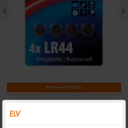
Weitere Modelle
ELV Power Alkaline-Knopfzelle AG13/LR44