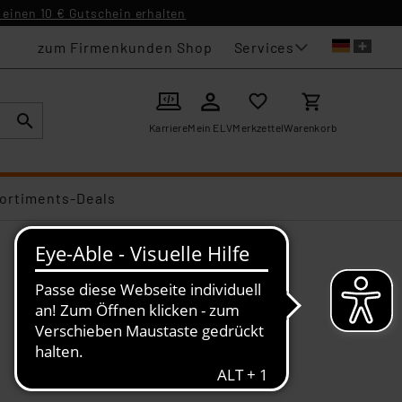
einen 10 € Gutschein erhalten
Services
zum Firmenkunden Shop
Karriere
Mein ELV
Merkzettel
Warenkorb
ortiments-Deals