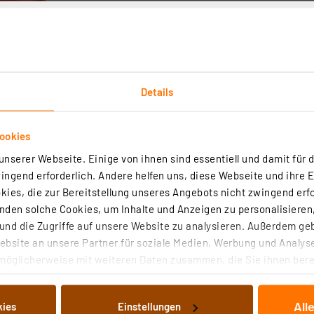
Details
Downloads
Technische Daten
Angaben zur Produkt
ookies
nentschaltung, eine Nachtsparschaltung oder die Deakti
nserer Webseite. Einige von ihnen sind essentiell und damit für d
ngend erforderlich. Andere helfen uns, diese Webseite und ihre 
ies, die zur Bereitstellung unseres Angebots nicht zwingend erfo
e 16 A
den solche Cookies, um Inhalte und Anzeigen zu personalisieren,
grammierung
nd die Zugriffe auf unsere Website zu analysieren. Außerdem ge
er ohne Astroprogramm programmierbar
bsite an unsere Partner für soziale Medien, Werbung und Analyse
. per Ferienprogramm
möglicherweise mit weiteren Daten zusammen, die Sie ihnen berei
 Dienste gesammelt haben. Indem Sie auf „Alle akzeptieren“ kli
oprogramm entsprechend Ortskoordinaten, Offset zu Astr
von Informationen auf Ihrem gerät (§25 Abs.1 TTDSG) sowie der 
All
kies
Einstellungen
nachfolgend dargestellten bzw. die von Ihnen ausgewählten Verar