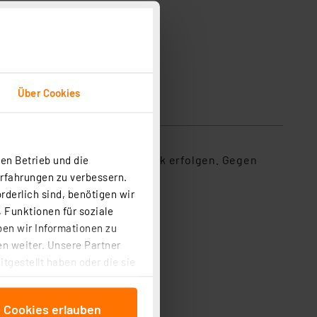
Über Cookies
sicherheit
vierung der Programmautomatik erfolgen. Gegen
en Betrieb und die
Erfahrungen zu verbessern.
rderlich sind, benötigen wir
 Funktionen für soziale
ben wir Informationen zu
n weiter. Unsere Partner
tgestellt haben oder die sie
cken, stimmen Sie sowohl
ozeiten einstellbar
anschließenden
e Cookies erlauben
beitungszwecke (Art. 6