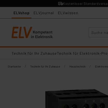
Kostenloser Standardversan
ELVshop
ELVjournal
ELVwissen
Suche
Technik für Ihr Zuhause
Technik für Elektronik-Pro
/
/
/
Startseite
Technik für Ihr Zuhause
Haustechnik
Elektroins