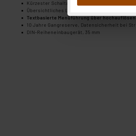
Kürzester Schaltabstand 1 min
Abs.1a DSG-VO) zu. Eine deta
Übersichtliches LC-Display
Button „Ablehnen oder Einst
Textbasierte Menüführung über hochauflösend
ganz oder teilweise zustimm
10 Jahre Gangreserve, Datensicherheit bei St
anpassen oder widerrufen. 
DIN-Reiheneinbaugerät, 35 mm
Auswertung und Analyse bis 
dazu führen, dass die Einst
„Einige Drittanbieter verar
dieser Drittanbieter umfasst
Nähere Infos zu diesen Drit
Für die USA besteht kein A
Datenschutz nach EU-Standa
Daten in Überwachungsprogr
Unsere Kooperation mit dies
Kommission sowie einer eige
Daten, verbundenen Risiken
Impressum
|
Datenschutzer