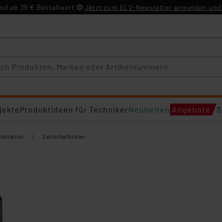
d ab 39 € Bestellwert
Jetzt zum ELV-Newsletter anmelden und 
jekte
Produktideen für Techniker
Neuheiten
Angebote
S
/
tallation
Zeitschaltuhren