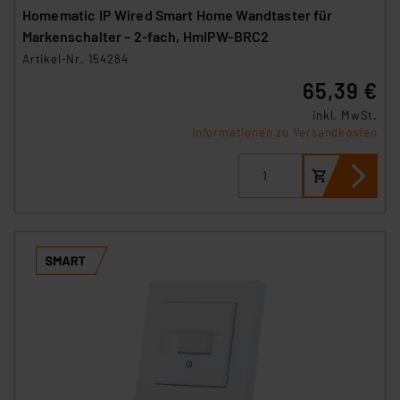
Cookies dieser Drittanbieter umfasst daher ggf. auch
Homematic IP Wired Smart Home Wandtaster für
die Verarbeitung Ihrer Daten in den USA gemäß Art. 49
Markenschalter – 2-fach, HmIPW-BRC2
(1) lit. a DSGVO. Nähere Infos zu diesen Drittanbietern
Artikel-Nr. 154284
und zu der jeweiligen Datenübermittlung erhalten Sie in
65,39 €
der Datenschutzerklärung. Für die USA besteht kein
Angemessenheitsbeschluss der EU. Dies bedeutet,
inkl. MwSt.
Informationen zu Versandkosten
dass die USA als Land mit unzureichendem
Datenschutz nach EU-Standards eingestuft wird. So
besteht etwa das Risiko, dass US-Behörden
personenbezogene Daten in
Überwachungsprogrammen verarbeiten, ohne dass
hiergegen Klagemöglichkeiten für Europäer bestehen.
Unsere Kooperation mit diesen Dienstleistern stützt
sich auf die Standarddatenschutzklauseln der
Europäischen Kommission sowie einer eigenen
Beurteilung der mit der Datenübermittlung,
insbesondere der Art der übermittelten Daten,
verbundenen Risiken.“