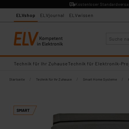
Kostenloser Standardversan
ELVshop
ELVjournal
ELVwissen
Suche
Technik für Ihr Zuhause
Technik für Elektronik-Pro
/
/
/
Startseite
Technik für Ihr Zuhause
Smart Home Systeme