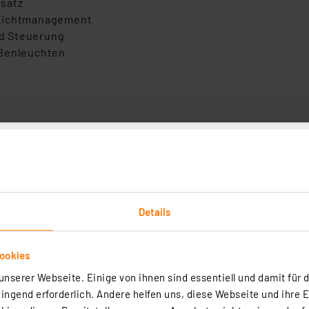
nsatz
 Lichtmanagement
d Steuerung
ußenleuchten
kennung
Details
ookies
nserer Webseite. Einige von ihnen sind essentiell und damit für d
ngend erforderlich. Andere helfen uns, diese Webseite und ihre 