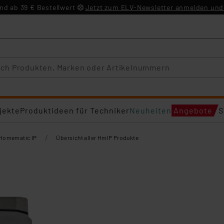
d ab 39 € Bestellwert
Jetzt zum ELV-Newsletter anmelden und 
jekte
Produktideen für Techniker
Neuheiten
Angebote
S
/
Homematic IP
Übersicht aller HmIP Produkte