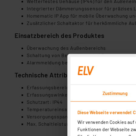
Wetterfestes Gehäuse (IP44) für den Außenei
Integrierter Dämmerungssensor für präzises
Homematic IP App für mobile Überwachung un
Zusätzlicher Schaltaktor für herkömmliche A
Einsatzbereich des Produktes
Überwachung des Außenbereichs
Schaltung von Beleuchtung bei Bewegungser
Alarmmeldung bei Bewegungserkennung
Technische Attribute
Erfassungsbereich: bis zu 20 m
Zustimmung
Erfassungswinkel: 180°
Schutzart: IP44
Temperatureinsatzbereich: -20 bis +55 °C
Diese Webseite verwendet C
Versorgungsspannung: 24 VDC
Wir verwenden Cookies auf u
Max. Schaltleistung: 1150 W
Funktionen der Webseite zwi