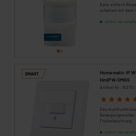
Datenschutz nach EU-Standa
Ganz einfach Bewe
Daten in Überwachungsprogr
schalten mit dem
Unsere Kooperation mit dies
sofort versandfe
Kommission sowie einer eige
Daten, verbundenen Risiken
Impressum
|
Datenschutzer
Homematic IP W
HmIPW-SMI55
Artikel-Nr. 153751
1
2
3
4
5
Das multifunktion
Bewegungsmelder u
Flurbeleuchtung.
sofort versandfe