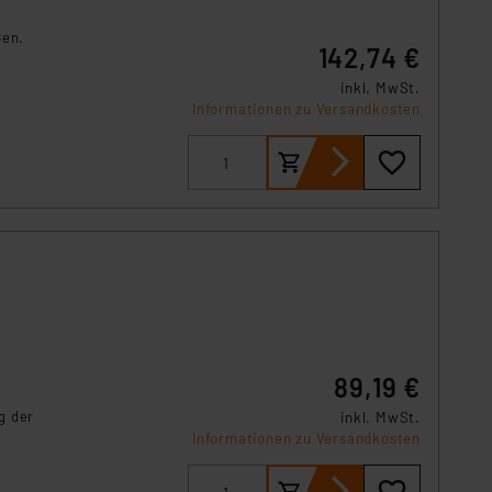
örden personenbezogene
r Europäer bestehen.
ßen.
142,74 €
ln der Europäischen
 Art der übermittelten
inkl. MwSt.
Informationen zu Versandkosten
89,19 €
g der
inkl. MwSt.
Informationen zu Versandkosten