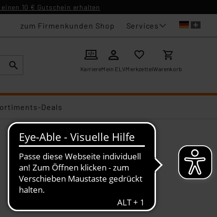
einen 10 € Gutschein erhalten
Services
zum Firmenkunden Shop
Karriere
Mein ELV
Merkzettel
Warenkorb
ortiments-Deals