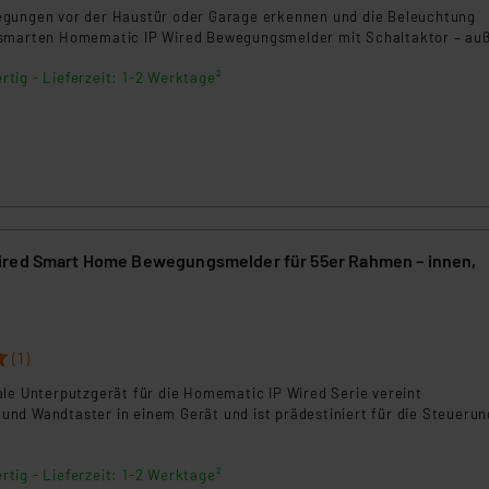
rds eingestuft wird. So besteht etwa das Risiko, dass US-Beh
gungen vor der Haustür oder Garage erkennen und die Beleuchtung
ammen verarbeiten, ohne dass hiergegen Klagemöglichkeiten fü
 smarten Homematic IP Wired Bewegungsmelder mit Schaltaktor – au
en Dienstleistern stützt sich auf die Standarddatenschutzklause
rtig - Lieferzeit: 1-2 Werktage²
nen Beurteilung der mit der Datenübermittlung, insbesondere der
.“
klärung
ired Smart Home Bewegungsmelder für 55er Rahmen – innen,
(1)
ale Unterputzgerät für die Homematic IP Wired Serie vereint
nd Wandtaster in einem Gerät und ist prädestiniert für die Steuerun
rtig - Lieferzeit: 1-2 Werktage²