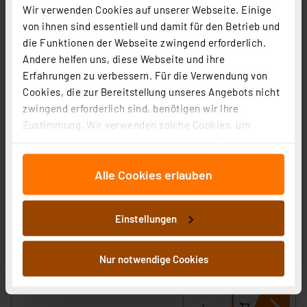
Wir verwenden Cookies auf unserer Webseite. Einige
von ihnen sind essentiell und damit für den Betrieb und
die Funktionen der Webseite zwingend erforderlich.
Andere helfen uns, diese Webseite und ihre
Erfahrungen zu verbessern. Für die Verwendung von
Cookies, die zur Bereitstellung unseres Angebots nicht
zwingend erforderlich sind, benötigen wir Ihre
Zustimmung. Wir verwenden solche Cookies, um
Inhalte und Anzeigen zu personalisieren, Funktionen
für soziale Medien anbieten zu können und die Zugriffe
Alle Cookies erlauben
auf unsere Website zu analysieren. Außerdem geben
wir Informationen zu Ihrer Verwendung unserer Website
Homematic IP Smart Home Access Point 2, HmIP-HAP2
an unsere Partner für soziale Medien, Werbung und
Einstellungen
Artikel-Nr. 161314
Analysen weiter. Unsere Partner führen diese
59,95 €
Informationen möglicherweise mit weiteren Daten
zusammen, die Sie ihnen bereitgestellt haben oder die
Nur notwendige Cookies
inkl. MwSt.
sie im Rahmen Ihrer Nutzung der Dienste gesammelt
Informationen zu Versandkosten
haben. Indem Sie auf „Alle akzeptieren“ klicken,
stimmen Sie sowohl dem Speichern und Abrufen von