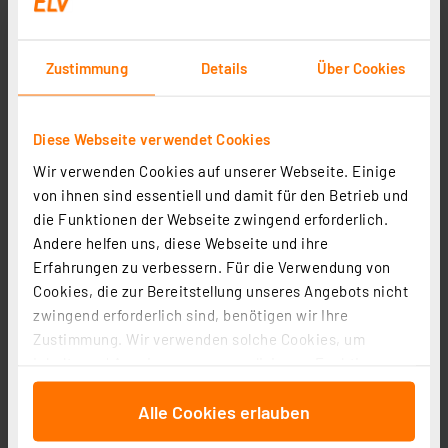
Zustimmung
Details
Über Cookies
Diese Webseite verwendet Cookies
Homematic IP Smart Home 3er-Set Rollladenaktor
Wir verwenden Cookies auf unserer Webseite. Einige
HmIP-BROLL-2 für Markenschalter
von ihnen sind essentiell und damit für den Betrieb und
Artikel-Nr. 144486
die Funktionen der Webseite zwingend erforderlich.
Andere helfen uns, diese Webseite und ihre
1
2
3
4
5
(29)
Erfahrungen zu verbessern. Für die Verwendung von
Cookies, die zur Bereitstellung unseres Angebots nicht
199,85 €
zwingend erforderlich sind, benötigen wir Ihre
UVP 209,85 € **
Zustimmung. Wir verwenden solche Cookies, um
inkl. MwSt.
Inhalte und Anzeigen zu personalisieren, Funktionen
Informationen zu Versandkosten
für soziale Medien anbieten zu können und die Zugriffe
Alle Cookies erlauben
auf unsere Website zu analysieren. Außerdem geben
wir Informationen zu Ihrer Verwendung unserer Website