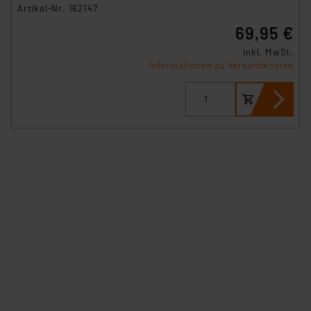
Artikel-Nr. 162147
Datenschutz nach EU-Standards eingestuft wird. So
69,95 €
besteht etwa das Risiko, dass US-Behörden
personenbezogene Daten in
inkl. MwSt.
Überwachungsprogrammen verarbeiten, ohne dass
Informationen zu Versandkosten
hiergegen Klagemöglichkeiten für Europäer bestehen.
Unsere Kooperation mit diesen Dienstleistern stützt
sich auf die Standarddatenschutzklauseln der
Europäischen Kommission sowie einer eigenen
Beurteilung der mit der Datenübermittlung,
insbesondere der Art der übermittelten Daten,
verbundenen Risiken.“
Impressum
|
Datenschutzerklärung