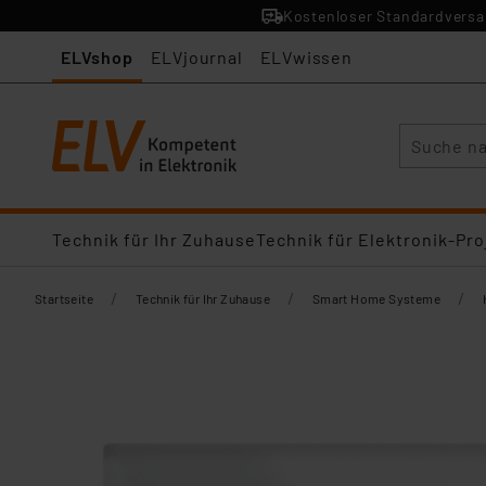
Kostenloser Standardversan
ELVshop
ELVjournal
ELVwissen
Suche
Technik für Ihr Zuhause
Technik für Elektronik-Pro
/
/
/
Startseite
Technik für Ihr Zuhause
Smart Home Systeme