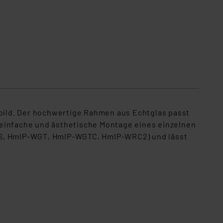
bild. Der hochwertige Rahmen aus Echtglas passt
ie einfache und ästhetische Montage eines einzelnen
WGS, HmIP-WGT, HmIP-WGTC, HmIP-WRC2) und lässt