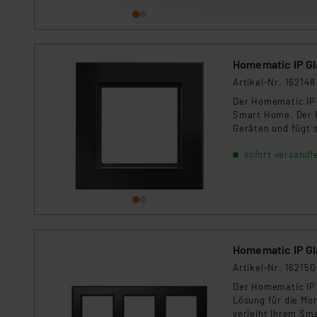
Auswertung und Analyse bis 
dazu führen, dass die Einst
„Einige Drittanbieter verar
dieser Drittanbieter umfasst
Artikel-Nr. 162148
Nähere Infos zu diesen Drit
Der Homematic IP G
Für die USA besteht kein A
Smart Home. Der 
Datenschutz nach EU-Standa
Geräten und fügt 
Daten in Überwachungsprogr
sofort versandfe
Unsere Kooperation mit dies
Kommission sowie einer eige
Daten, verbundenen Risiken
Impressum
|
Datenschutzer
Homematic IP Gl
Artikel-Nr. 162150
Der Homematic IP 
Lösung für die Mo
verleiht Ihrem Sm