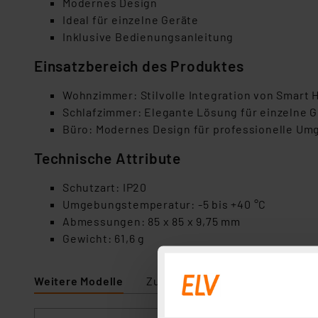
Modernes Design
Ideal für einzelne Geräte
Inklusive Bedienungsanleitung
Einsatzbereich des Produktes
Wohnzimmer: Stilvolle Integration von Smart
Schlafzimmer: Elegante Lösung für einzelne 
Büro: Modernes Design für professionelle U
Technische Attribute
Schutzart: IP20
Umgebungstemperatur: -5 bis +40 °C
Abmessungen: 85 x 85 x 9,75 mm
Gewicht: 61,6 g
Weitere Modelle
Zubehör