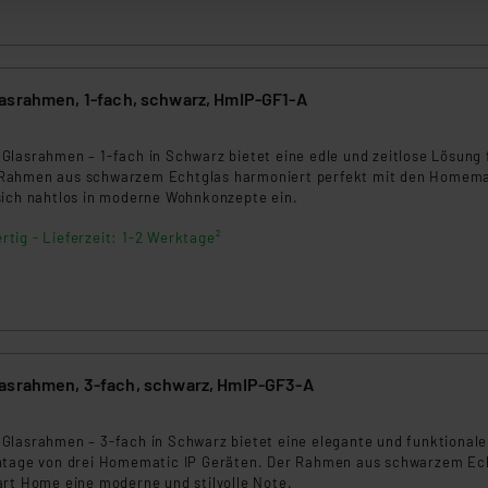
zum Zeitpunkt des Widerrufs bleibt hiervon unberührt. Ihre Brow
ellungen nicht längerfristig gespeichert werden und dieses Banne
beiten personenbezogene Daten in den USA. Ihre Einwilligung zur 
Homematic IP Glasrahmen, 1-fach, schwarz, HmIP-GF1-A
 daher ggf. auch die Verarbeitung Ihrer Daten in den USA gemäß Art
tanbietern und zu der jeweiligen Datenübermittlung erhalten Sie i
lasrahmen – 1-fach in Schwarz bietet eine edle und zeitlose Lösung f
ngemessenheitsbeschluss der EU. Dies bedeutet, dass die USA al
Rahmen aus schwarzem Echtglas harmoniert perfekt mit den Homema
rds eingestuft wird. So besteht etwa das Risiko, dass US-Beh
sich nahtlos in moderne Wohnkonzepte ein.
ammen verarbeiten, ohne dass hiergegen Klagemöglichkeiten fü
rtig - Lieferzeit: 1-2 Werktage²
en Dienstleistern stützt sich auf die Standarddatenschutzklause
nen Beurteilung der mit der Datenübermittlung, insbesondere der
.“
klärung
asrahmen, 3-fach, schwarz, HmIP-GF3-A
Glasrahmen – 3-fach in Schwarz bietet eine elegante und funktionale
ntage von drei Homematic IP Geräten. Der Rahmen aus schwarzem Ec
art Home eine moderne und stilvolle Note.