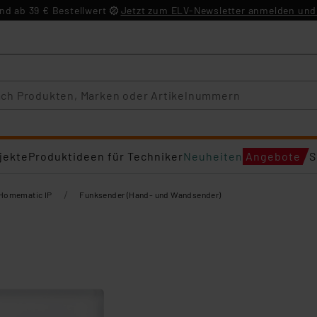
d ab 39 € Bestellwert
Jetzt zum ELV-Newsletter anmelden und 
jekte
Produktideen für Techniker
Neuheiten
Angebote
S
/
Homematic IP
Funksender (Hand- und Wandsender)