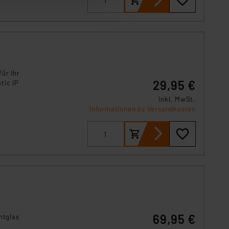
ser-Einstellungen können
r erneut angezeigt wird.
Einbindung von Cookies
. 49 (1) lit. a DSGVO.
n der Datenschutzerklärung.
ür Ihr
s Land mit unzureichendem
29,95 €
tic IP
örden personenbezogene
inkl. MwSt.
r Europäer bestehen.
Informationen zu Versandkosten
ln der Europäischen
 Art der übermittelten
69,95 €
htglas