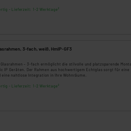
rtig - Lieferzeit: 1-2 Werktage²
Homematic IP Glasrahmen, 3-fach, weiß, HmIP-GF3
Glasrahmen – 3-fach ermöglicht die stilvolle und platzsparende Mont
c IP Geräten. Der Rahmen aus hochwertigem Echtglas sorgt für eine
 eine nahtlose Integration in Ihre Wohnräume.
rtig - Lieferzeit: 1-2 Werktage²