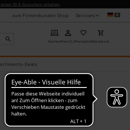
einen 10 € Gutschein erhalten
Services
zum Firmenkunden Shop
Karriere
Mein ELV
Merkzettel
Warenkorb
ortiments-Deals