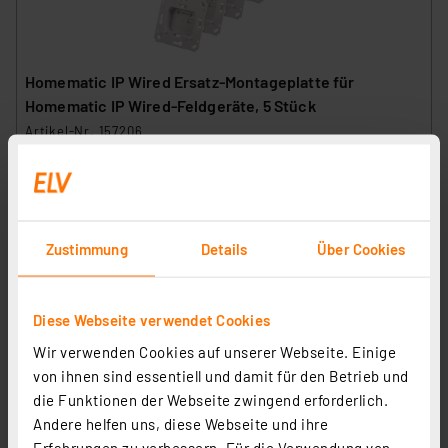
Homematic IP Wired Ersatz-Montageplatte für
Homematic IP Wired-Feldgeräte, 5 Stück
Artikel-Nr. 157206
1
2
3
4
5
(2)
9,95 €
inkl. MwSt.
Zustimmung
Details
Über Cookies
Informationen zu Versandkosten
Diese Webseite verwendet Cookies
Wir verwenden Cookies auf unserer Webseite. Einige
von ihnen sind essentiell und damit für den Betrieb und
Homematic IP Ersatz-Tragplatte für Rauchwarnmelder,
die Funktionen der Webseite zwingend erforderlich.
3 Stück
Andere helfen uns, diese Webseite und ihre
Erfahrungen zu verbessern. Für die Verwendung von
Artikel-Nr. 157216