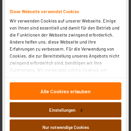
Diese Webseite verwendet Cookies
Wir verwenden Cookies auf unserer Webseite. Einige
von ihnen sind essentiell und damit für den Betrieb und
die Funktionen der Webseite zwingend erforderlich.
Smart Home Zentrale CCU3, HmIP-CCU3
Andere helfen uns, diese Webseite und ihre
Artikel-Nr. 151965
Erfahrungen zu verbessern. Für die Verwendung von
1
2
3
4
5
Cookies, die zur Bereitstellung unseres Angebots nicht
(28)
zwingend erforderlich sind, benötigen wir Ihre
179,95 €
Zustimmung. Wir verwenden solche Cookies, um
inkl. MwSt.
Inhalte und Anzeigen zu personalisieren, Funktionen
Informationen zu Versandkosten
für soziale Medien anbieten zu können und die Zugriffe
Alle Cookies erlauben
auf unsere Website zu analysieren. Außerdem geben
wir Informationen zu Ihrer Verwendung unserer Website
an unsere Partner für soziale Medien, Werbung und
Einstellungen
Analysen weiter. Unsere Partner führen diese
Informationen möglicherweise mit weiteren Daten
zusammen, die Sie ihnen bereitgestellt haben oder die
Nur notwendige Cookies