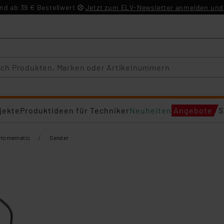
d ab 39 € Bestellwert
Jetzt zum ELV-Newsletter anmelden und 
jekte
Produktideen für Techniker
Neuheiten
Angebote
S
/
Homematic
Sender