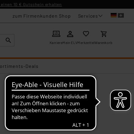
einen 10 € Gutschein erhalten
Services
zum Firmenkunden Shop
Karriere
Mein ELV
Merkzettel
Warenkorb
ortiments-Deals