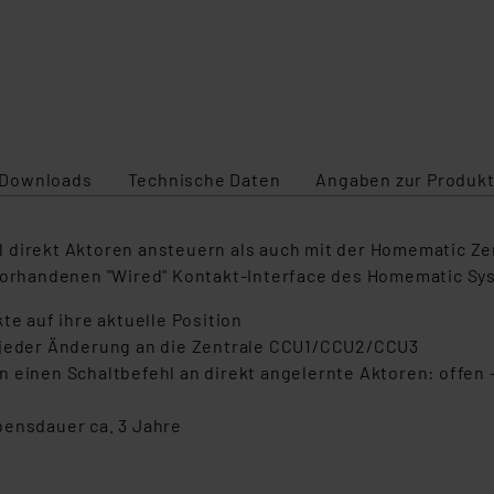
Downloads
Technische Daten
Angaben zur Produkt
l direkt Aktoren ansteuern als auch mit der Homematic 
 vorhandenen "Wired" Kontakt-Interface des Homematic Sy
te auf ihre aktuelle Position
i jeder Änderung an die Zentrale CCU1/CCU2/CCU3
 einen Schaltbefehl an direkt angelernte Aktoren: offen 
bensdauer ca. 3 Jahre