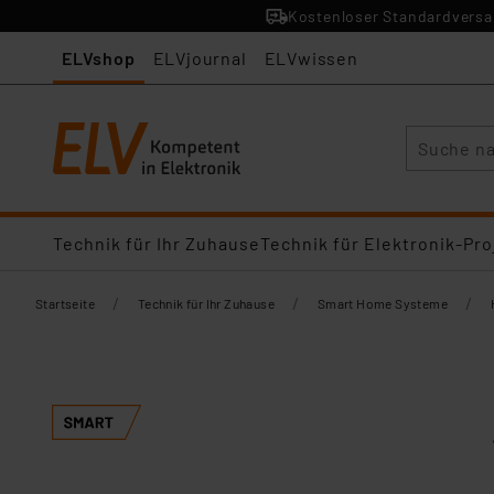
Kostenloser Standardversan
ELVshop
ELVjournal
ELVwissen
Suche
Technik für Ihr Zuhause
Technik für Elektronik-Pro
/
/
/
Startseite
Technik für Ihr Zuhause
Smart Home Systeme