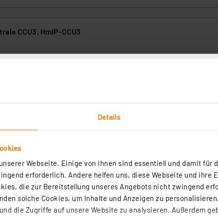
trale CCU3, HmIP-CCU3
(28)
re Homematic und Homematic IP Komponenten über die lokale Homema
 außerdem die leistungsstarke Software AIO CREATOR NEO, um Ihre e
nd viele Systeme anderer Hersteller zu integrieren.
rtig - Lieferzeit: 1-2 Werktage²
Details
ookies
nserer Webseite. Einige von ihnen sind essentiell und damit für d
ngend erforderlich. Andere helfen uns, diese Webseite und ihre 
rmkontakt, Magnet-Reedkontakt für Fenster- und Türrahmen, 
ies, die zur Bereitstellung unseres Angebots nicht zwingend erfo
3
den solche Cookies, um Inhalte und Anzeigen zu personalisieren,
(1)
nd die Zugriffe auf unsere Website zu analysieren. Außerdem ge