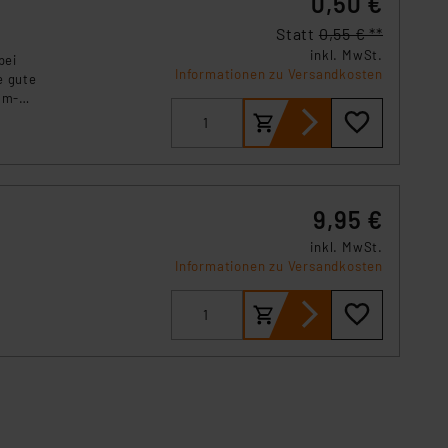
0,50 €
 Art der übermittelten
Statt
0,55 € **
inkl. MwSt.
bei
Informationen zu Versandkosten
e gute
um-
eräten.
9,95 €
inkl. MwSt.
n
Informationen zu Versandkosten