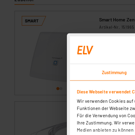
Smart Home Zen
Artikel-Nr. 151965
1
2
3
4
5
Verbinden Sie Ih
WebUI. Nutzen Sie
App zu gestalten u
sofort versandfe
Zustimmung
Diese Webseite verwendet C
Wir verwenden Cookies auf u
Funktionen der Webseite zwi
Ein-/Aufbau-Ala
Für die Verwendung von Cook
Artikel-Nr. 03988
Ihre Zustimmung. Wir verwen
1
2
3
4
5
Medien anbieten zu können u