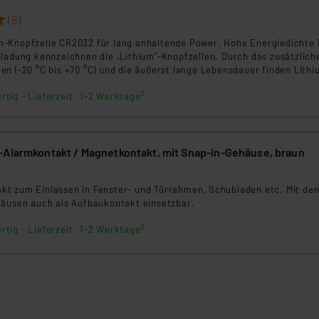
nen Beurteilung der mit der Datenübermittlung, insbesondere der
(5)
.“
-Knopfzelle CR2032 für lang anhaltende Power. Hohe Energiedichte 
tladung kennzeichnen die „Lithium”-Knopfzellen. Durch das zusätzlich
klärung
n (-20 °C bis +70 °C) und die äußerst lange Lebensdauer finden Lithi
insatz in Datenbanken, Taschenrechnern, Translatern, Film- und Fotog
rtig - Lieferzeit: 1-2 Werktage²
-Alarmkontakt / Magnetkontakt, mit Snap-in-Gehäuse, braun
t zum Einlassen in Fenster- und Türrahmen, Schubladen etc. Mit de
häusen auch als Aufbaukontakt einsetzbar.
rtig - Lieferzeit: 1-2 Werktage²