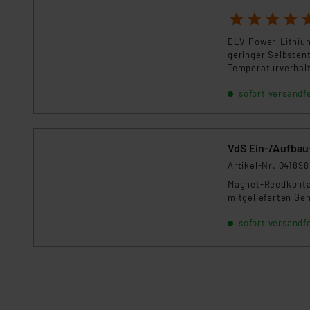
Kommission sowie einer eige
1
2
3
4
5
Daten, verbundenen Risiken
ELV-Power-Lithium
geringer Selbsten
Impressum
|
Datenschutzer
Temperaturverhalte
Batterien ihren E
sofort versandfe
VdS Ein-/Aufbau
Artikel-Nr. 041898
Magnet-Reedkontak
mitgelieferten Ge
sofort versandfe