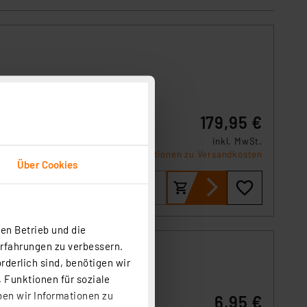
tic
179,95 €
igene
inkl. MwSt.
Informationen zu Versandkosten
Über Cookies
en Betrieb und die
Erfahrungen zu verbessern.
weiß
rderlich sind, benötigen wir
 Funktionen für soziale
ben wir Informationen zu
6,95 €