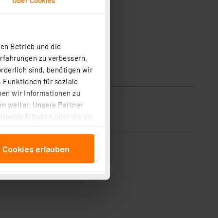
en Betrieb und die
Erfahrungen zu verbessern.
rderlich sind, benötigen wir
 Funktionen für soziale
ben wir Informationen zu
n weiter. Unsere Partner
tgestellt haben oder die sie
cken, stimmen Sie sowohl
anschließenden
e Cookies erlauben
beitungszwecke (Art. 6
 ist durch Klick auf den
 Cookies ablehnen oder ihr
 „Cookie Einstellungen“
tung dieser Daten zur
ser-Einstellungen können