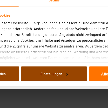
ookies
nserer Webseite. Einige von ihnen sind essentiell und damit für d
ngend erforderlich. Andere helfen uns, diese Webseite und ihre 
ies, die zur Bereitstellung unseres Angebots nicht zwingend erfo
den solche Cookies, um Inhalte und Anzeigen zu personalisieren,
nd die Zugriffe auf unsere Website zu analysieren. Außerdem ge
bsite an unsere Partner für soziale Medien, Werbung und Analyse
möglicherweise mit weiteren Daten zusammen, die Sie ihnen berei
 Dienste gesammelt haben. Indem Sie auf „Alle akzeptieren“ kli
von Informationen auf Ihrem gerät (§25 Abs.1 TTDSG) sowie der 
All
kies
Einstellungen
nachfolgend dargestellten bzw. die von Ihnen ausgewählten Verar
illierte Auflistung der einzelnen Cookies nach Zweck und Anbieter
ellungen“ abrufbar. Sie können die Verwendung nicht notwendiger
en. Ihre erteilte Zustimmung können Sie jederzeit unter dem Link
Die Rechtmäßigkeit der Speicherung, Abrufung und Weiterverarbei
zum Zeitpunkt des Widerrufs bleibt hiervon unberührt. Ihre Brow