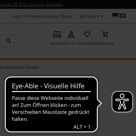
einen 10 € Gutschein erhalten
Services
zum Firmenkunden Shop
Karriere
Mein ELV
Merkzettel
Warenkorb
ortiments-Deals