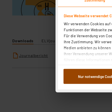
Diese Webseite verwendet C
Wir verwenden Cookies auf u
Funktionen der Webseite zwi
Für die Verwendung von Cook
Downloads
ELVjournal
Ihre Zustimmung. Wir verwen
Medien anbieten zu können u
Ihrer Verwendung unserer We
Journalbericht
führen diese Informationen 
im Rahmen Ihrer Nutzung der
dem Speichern und Abrufen 
Nur notwendige Coo
Weiterverarbeitung für die 
Abs.1a DSG-VO) zu. Eine deta
Button „Ablehnen oder Einst
ganz oder teilweise zustimm
anpassen oder widerrufen. 
Auswertung und Analyse bis 