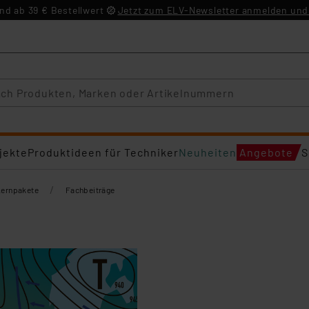
d ab 39 € Bestellwert
Jetzt zum ELV-Newsletter anmelden und 
jekte
Produktideen für Techniker
Neuheiten
Angebote
S
/
Lernpakete
Fachbeiträge