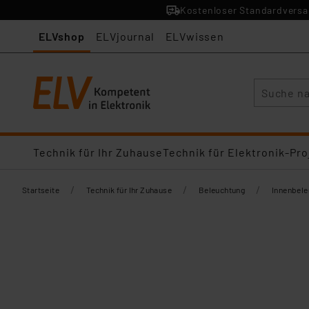
Kostenloser Standardversan
ELVshop
ELVjournal
ELVwissen
Suche
Technik für Ihr Zuhause
Technik für Elektronik-Pro
/
/
/
Startseite
Technik für Ihr Zuhause
Beleuchtung
Innenbel