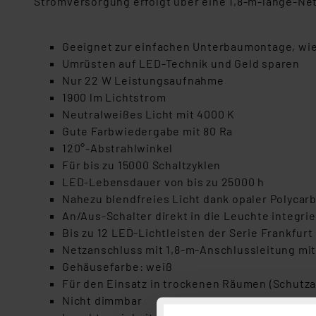
Stromversorgung erfolgt über eine 1,8-m-lange-Net
Geeignet zur einfachen Unterbaumontage, wie
Umrüsten auf LED-Technik und Geld sparen
Nur 22 W Leistungsaufnahme
1900 lm Lichtstrom
Neutralweißes Licht mit 4000 K
Gute Farbwiedergabe mit 80 Ra
120°-Abstrahlwinkel
Für bis zu 15000 Schaltzyklen
LED-Lebensdauer von bis zu 25000 h
Nahezu blendfreies Licht dank opaler Polyca
An/Aus-Schalter direkt in die Leuchte integrie
Bis zu 12 LED-Lichtleisten der Serie Frankfur
Netzanschluss mit 1,8-m-Anschlussleitung mi
Gehäusefarbe: weiß
Für den Einsatz in trockenen Räumen (Schutza
Nicht dimmbar