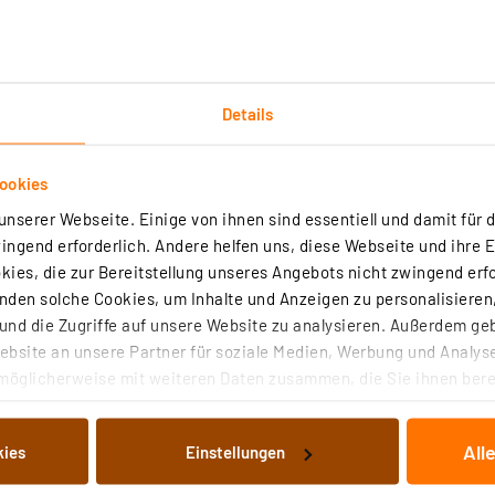
 mm, Überstand Stecker-Anschlussleitung: ca. 65 mm
 Gewährleistungsansprüche bleiben von dieser Garantie un
tungsansprüche ist unentgeltlich.)
Details
n Sie in den Downloads.
ookies
nserer Webseite. Einige von ihnen sind essentiell und damit für d
ngend erforderlich. Andere helfen uns, diese Webseite und ihre 
ies, die zur Bereitstellung unseres Angebots nicht zwingend erfo
LED-Lichtleiste FRANKFURT, 1600 lm, 4000 K, weitere Lichtle
den solche Cookies, um Inhalte und Anzeigen zu personalisieren,
 cm
nd die Zugriffe auf unsere Website zu analysieren. Außerdem ge
7
bsite an unsere Partner für soziale Medien, Werbung und Analyse
möglicherweise mit weiteren Daten zusammen, die Sie ihnen berei
e Frankfurt mit ihrem blendfreien Licht ist insbesondere als
nterbauleuchte für Hängeschränke, z.B. in der Küche oder auch in de
 Dienste gesammelt haben. Indem Sie auf „Alle akzeptieren“ kli
fehlen.
von Informationen auf Ihrem gerät (§25 Abs.1 TTDSG) sowie der 
All
kies
Einstellungen
nachfolgend dargestellten bzw. die von Ihnen ausgewählten Verar
rtig - Lieferzeit: 1-2 Werktage²
illierte Auflistung der einzelnen Cookies nach Zweck und Anbieter
ckstation nicht möglich