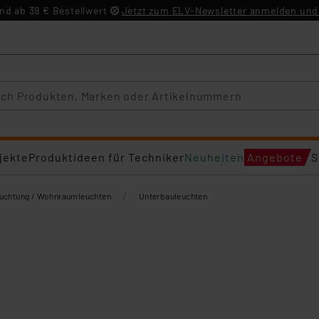
d ab 39 € Bestellwert
Jetzt zum ELV-Newsletter anmelden und 
jekte
Produktideen für Techniker
Neuheiten
Angebote
S
/
euchtung / Wohnraumleuchten
Unterbauleuchten