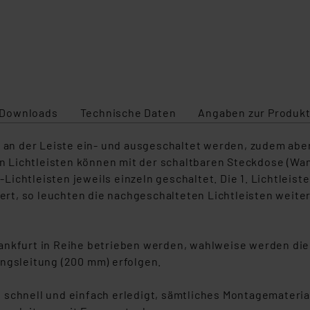
Downloads
Technische Daten
Angaben zur Produkt
r an der Leiste ein- und ausgeschaltet werden, zudem abe
 Lichtleisten können mit der schaltbaren Steckdose (Wan
chtleisten jeweils einzeln geschaltet. Die 1. Lichtleiste i
viert, so leuchten die nachgeschalteten Lichtleisten weit
ankfurt in Reihe betrieben werden, wahlweise werden die
ungsleitung (200 mm) erfolgen.
schnell und einfach erledigt, sämtliches Montagematerial