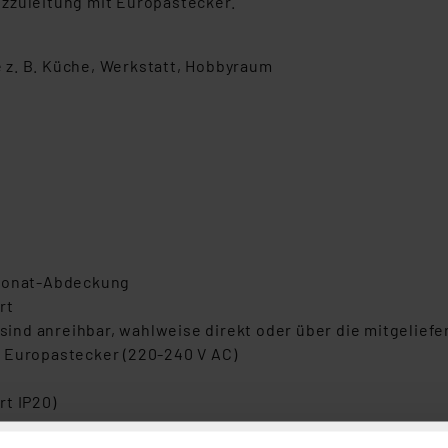
zzuleitung mit Europastecker.
 z. B. Küche, Werkstatt, Hobbyraum
rbonat-Abdeckung
rt
t sind anreihbar, wahlweise direkt oder über die mitgeli
t Europastecker (220-240 V AC)
rt IP20)