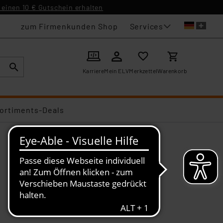
einen 10 € Gutschein erhalten
Services
zum Firmenkunden Shop
Karriere
Mein ELV
Merkzettel
Warenkorb
ortiments-Deals