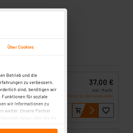
Über Cookies
en Betrieb und die
37,00 €
Erfahrungen zu verbessern.
rderlich sind, benötigen wir
inkl. MwSt.
 Funktionen für soziale
er
Informationen zu Versandkosten
ben wir Informationen zu
n weiter. Unsere Partner
tgestellt haben oder die sie
cken, stimmen Sie sowohl
anschließenden