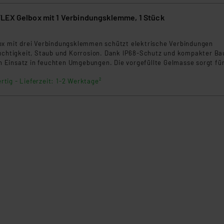
klärung
LEX Gelbox mit 1 Verbindungsklemme, 1 Stück
3
ox mit drei Verbindungsklemmen schützt elektrische Verbindungen
euchtigkeit, Staub und Korrosion. Dank IP68-Schutz und kompakter B
den Einsatz in feuchten Umgebungen. Die vorgefüllte Gelmasse sorgt fü
z, während die werkzeugfreie Montage eine schnelle Installation ermö
rtig - Lieferzeit: 1-2 Werktage²
enbeleuchtung, Außenanlagen und Elektroinstallationen bis 450 V / 32