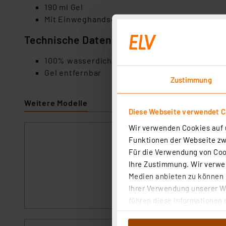
190 ml Gel
Mit Einweghandschuhe
Technische Daten
100% wasserdicht
Gel entfernbar
Zustimmung
Weitere Modelle
Diese Webseite verwendet C
Wir verwenden Cookies auf u
Heidemann ISO F
Funktionen der Webseite zwi
Artikel-Nr. 25820
Für die Verwendung von Cook
Ihre Zustimmung. Wir verwen
ISO FLEX Gel sorg
besonders beanspr
Medien anbieten zu können u
Ihrer Verwendung unserer We
sofort versandfe
führen diese Informationen 
im Rahmen Ihrer Nutzung der
dem Speichern und Abrufen 