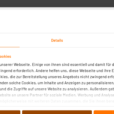
Details
ookies
nserer Webseite. Einige von ihnen sind essentiell und damit für d
LEX Gel-Set
ngend erforderlich. Andere helfen uns, diese Webseite und ihre 
2
ies, die zur Bereitstellung unseres Angebots nicht zwingend erfo
den solche Cookies, um Inhalte und Anzeigen zu personalisieren,
t für sichere Abzweigungen und Durchgänge an dauerhaft feuchten od
uchten Installationsorten.
nd die Zugriffe auf unsere Website zu analysieren. Außerdem ge
bsite an unsere Partner für soziale Medien, Werbung und Analyse
rtig - Lieferzeit: 1-2 Werktage²
möglicherweise mit weiteren Daten zusammen, die Sie ihnen berei
 Dienste gesammelt haben. Indem Sie auf „Alle akzeptieren“ kli
von Informationen auf Ihrem gerät (§25 Abs.1 TTDSG) sowie der 