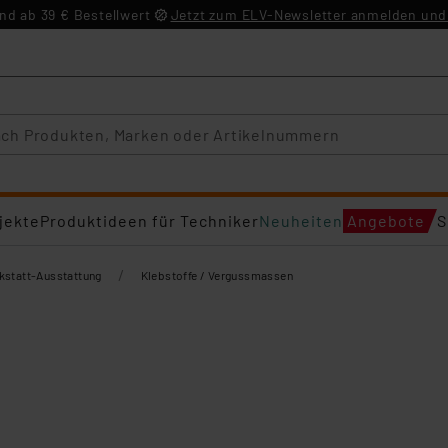
d ab 39 € Bestellwert
Jetzt zum ELV-Newsletter anmelden und 
jekte
Produktideen für Techniker
Neuheiten
Angebote
S
/
kstatt-Ausstattung
Klebstoffe / Vergussmassen