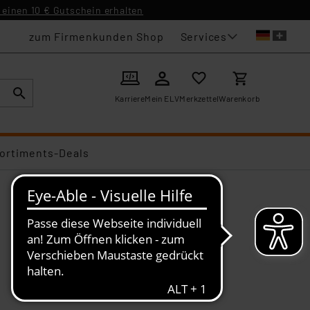
einen 10 € Gutschein erhalten
Services
zum Firmenkunden Shop
Karriere
Mein ELV
Merkzettel
Warenkorb
ortiments-Deals