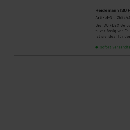
Impressum
|
Datenschutzer
Heidemann ISO F
Artikel-Nr. 25824
Die ISO FLEX Gelb
zuverlässig vor F
ist sie ideal für 
dauerhaften Schut
sofort versandfe
– perfekt für Gart