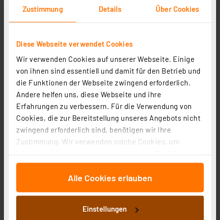
Zustimmung
Details
Über Cookies
Diese Webseite verwendet Cookies
Wir verwenden Cookies auf unserer Webseite. Einige
Weltreisestecker "World Travel Pro", 3-polig
von ihnen sind essentiell und damit für den Betrieb und
die Funktionen der Webseite zwingend erforderlich.
Artikel-Nr. 258539
Andere helfen uns, diese Webseite und ihre
29,95 €
Erfahrungen zu verbessern. Für die Verwendung von
Statt
35,95 € **
Cookies, die zur Bereitstellung unseres Angebots nicht
inkl. MwSt.
zwingend erforderlich sind, benötigen wir Ihre
Informationen zu Versandkosten
Zustimmung. Wir verwenden solche Cookies, um
Inhalte und Anzeigen zu personalisieren, Funktionen
für soziale Medien anbieten zu können und die Zugriffe
Alle Cookies erlauben
auf unsere Website zu analysieren. Außerdem geben
wir Informationen zu Ihrer Verwendung unserer Website
an unsere Partner für soziale Medien, Werbung und
Einstellungen
Analysen weiter. Unsere Partner führen diese