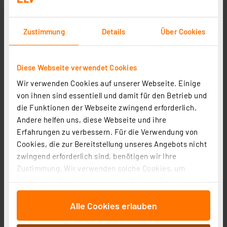
Zustimmung
Details
Über Cookies
Diese Webseite verwendet Cookies
Wir verwenden Cookies auf unserer Webseite. Einige
Hama Smarte Überwachungskamera, WLAN-Kamera
von ihnen sind essentiell und damit für den Betrieb und
Outdoor, Akku, Solar, Aufzeichnung, 1080p
die Funktionen der Webseite zwingend erforderlich.
Artikel-Nr. 254342
Andere helfen uns, diese Webseite und ihre
Erfahrungen zu verbessern. Für die Verwendung von
99,95 €
Cookies, die zur Bereitstellung unseres Angebots nicht
Statt
109,00 € **
zwingend erforderlich sind, benötigen wir Ihre
inkl. MwSt.
Zustimmung. Wir verwenden solche Cookies, um
Informationen zu Versandkosten
Inhalte und Anzeigen zu personalisieren, Funktionen
für soziale Medien anbieten zu können und die Zugriffe
Alle Cookies erlauben
auf unsere Website zu analysieren. Außerdem geben
wir Informationen zu Ihrer Verwendung unserer Website