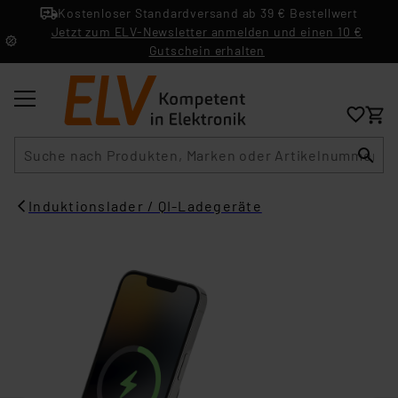
Kostenloser Standardversand ab 39 € Bestellwert
Jetzt zum ELV-Newsletter anmelden und einen 10 €
Gutschein erhalten
Suche
Induktionslader / QI-Ladegeräte