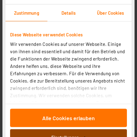
Zustimmung
Details
Über Cookies
Diese Webseite verwendet Cookies
Deltaco Qi-Ladegerät QI-1032 Fast Wireless Charger
Wir verwenden Cookies auf unserer Webseite. Einige
max. 10 W, grau
von ihnen sind essentiell und damit für den Betrieb und
die Funktionen der Webseite zwingend erforderlich.
Artikel-Nr. 252407
Andere helfen uns, diese Webseite und ihre
9,95 €
Erfahrungen zu verbessern. Für die Verwendung von
Statt
14,99 € **
Cookies, die zur Bereitstellung unseres Angebots nicht
inkl. MwSt.
zwingend erforderlich sind, benötigen wir Ihre
Informationen zu Versandkosten
Zustimmung. Wir verwenden solche Cookies, um
Inhalte und Anzeigen zu personalisieren, Funktionen
für soziale Medien anbieten zu können und die Zugriffe
Alle Cookies erlauben
auf unsere Website zu analysieren. Außerdem geben
wir Informationen zu Ihrer Verwendung unserer Website
an unsere Partner für soziale Medien, Werbung und