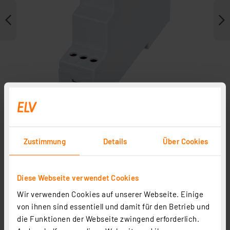
Zustimmung
Details
Über Cookies
Weitere Modelle
Diese Webseite verwendet Cookies
Wir verwenden Cookies auf unserer Webseite. Einige
H-Tronic Hutschienengehäuse 35 x 90 x 71 mm, grau
von ihnen sind essentiell und damit für den Betrieb und
Artikel-Nr. 107228
die Funktionen der Webseite zwingend erforderlich.
1
2
3
4
5
(4)