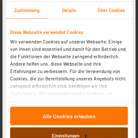
Zustimmung
Details
Über Cookies
Diese Webseite verwendet Cookies
ELV Power Brick PB 500 Blei-Akku-Informationssystem
Wir verwenden Cookies auf unserer Webseite. Einige
mit Aktivator
von ihnen sind essentiell und damit für den Betrieb und
Artikel-Nr. 062791
die Funktionen der Webseite zwingend erforderlich.
Andere helfen uns, diese Webseite und ihre
1
2
3
4
5
(5)
Erfahrungen zu verbessern. Für die Verwendung von
39,95 €
Cookies, die zur Bereitstellung unseres Angebots nicht
zwingend erforderlich sind, benötigen wir Ihre
inkl. MwSt.
Informationen zu Versandkosten
Zustimmung. Wir verwenden solche Cookies, um
Inhalte und Anzeigen zu personalisieren, Funktionen
für soziale Medien anbieten zu können und die Zugriffe
Alle Cookies erlauben
auf unsere Website zu analysieren. Außerdem geben
wir Informationen zu Ihrer Verwendung unserer Website
an unsere Partner für soziale Medien, Werbung und
Einstellungen
Analysen weiter. Unsere Partner führen diese