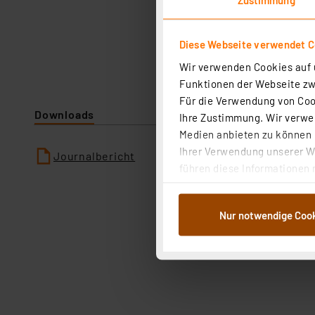
Diese Webseite verwendet C
Wir verwenden Cookies auf u
Funktionen der Webseite zwi
Für die Verwendung von Cook
Downloads
Ihre Zustimmung. Wir verwen
Medien anbieten zu können u
Ihrer Verwendung unserer We
Journalbericht
führen diese Informationen 
im Rahmen Ihrer Nutzung der
dem Speichern und Abrufen 
Nur notwendige Coo
Weiterverarbeitung für die 
Abs.1a DSG-VO) zu. Eine deta
Button „Ablehnen oder Einst
ganz oder teilweise zustimm
anpassen oder widerrufen. 
Auswertung und Analyse bis 