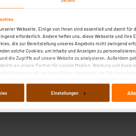
ookies
nserer Webseite. Einige von ihnen sind essentiell und damit für d
ngend erforderlich. Andere helfen uns, diese Webseite und ihre 
ies, die zur Bereitstellung unseres Angebots nicht zwingend erfo
den solche Cookies, um Inhalte und Anzeigen zu personalisieren,
nd die Zugriffe auf unsere Website zu analysieren. Außerdem ge
bsite an unsere Partner für soziale Medien, Werbung und Analyse
möglicherweise mit weiteren Daten zusammen, die Sie ihnen berei
 Dienste gesammelt haben. Indem Sie auf „Alle akzeptieren“ kli
von Informationen auf Ihrem gerät (§25 Abs.1 TTDSG) sowie der 
All
kies
Einstellungen
nachfolgend dargestellten bzw. die von Ihnen ausgewählten Verar
illierte Auflistung der einzelnen Cookies nach Zweck und Anbieter
ellungen“ abrufbar. Sie können die Verwendung nicht notwendiger
en. Ihre erteilte Zustimmung können Sie jederzeit unter dem Link
Die Rechtmäßigkeit der Speicherung, Abrufung und Weiterverarbei
zum Zeitpunkt des Widerrufs bleibt hiervon unberührt. Ihre Brow