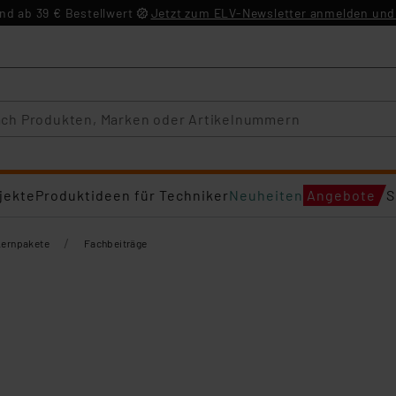
d ab 39 € Bestellwert
Jetzt zum ELV-Newsletter anmelden und 
jekte
Produktideen für Techniker
Neuheiten
Angebote
S
/
Lernpakete
Fachbeiträge