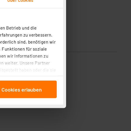
en Betrieb und die
Erfahrungen zu verbessern.
rderlich sind, benötigen wir
 Funktionen für soziale
ben wir Informationen zu
n weiter. Unsere Partner
tgestellt haben oder die sie
cken, stimmen Sie sowohl
anschließenden
e Cookies erlauben
beitungszwecke (Art. 6
 ist durch Klick auf den
 Cookies ablehnen oder ihr
 „Cookie Einstellungen“
tung dieser Daten zur
ser-Einstellungen können