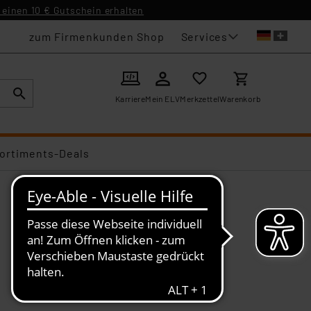
einen 10 € Gutschein erhalten
Services
zum Firmenkunden Shop
Karriere
Mein ELV
Merkzettel
Warenkorb
ortiments-Deals