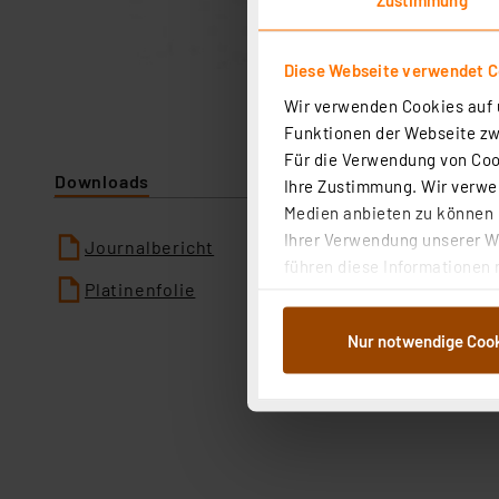
Diese Webseite verwendet C
Wir verwenden Cookies auf u
Funktionen der Webseite zwi
Für die Verwendung von Cook
Downloads
Ihre Zustimmung. Wir verwen
Medien anbieten zu können u
Ihrer Verwendung unserer We
Journalbericht
führen diese Informationen 
Platinenfolie
im Rahmen Ihrer Nutzung der
dem Speichern und Abrufen 
Nur notwendige Coo
Weiterverarbeitung für die 
Abs.1a DSG-VO) zu. Eine deta
Button „Ablehnen oder Einst
ganz oder teilweise zustimm
anpassen oder widerrufen. 
Auswertung und Analyse bis 