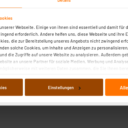
ookies
nserer Webseite. Einige von ihnen sind essentiell und damit für d
ngend erforderlich. Andere helfen uns, diese Webseite und ihre 
ies, die zur Bereitstellung unseres Angebots nicht zwingend erfo
den solche Cookies, um Inhalte und Anzeigen zu personalisieren,
nd die Zugriffe auf unsere Website zu analysieren. Außerdem ge
bsite an unsere Partner für soziale Medien, Werbung und Analyse
möglicherweise mit weiteren Daten zusammen, die Sie ihnen berei
 Dienste gesammelt haben. Indem Sie auf „Alle akzeptieren“ kli
von Informationen auf Ihrem gerät (§25 Abs.1 TTDSG) sowie der 
All
kies
Einstellungen
nachfolgend dargestellten bzw. die von Ihnen ausgewählten Verar
illierte Auflistung der einzelnen Cookies nach Zweck und Anbieter
ellungen“ abrufbar. Sie können die Verwendung nicht notwendiger
en. Ihre erteilte Zustimmung können Sie jederzeit unter dem Link
Die Rechtmäßigkeit der Speicherung, Abrufung und Weiterverarbei
zum Zeitpunkt des Widerrufs bleibt hiervon unberührt. Ihre Brow