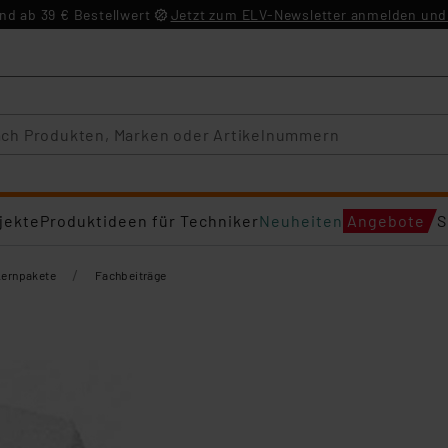
d ab 39 € Bestellwert
Jetzt zum ELV-Newsletter anmelden und 
jekte
Produktideen für Techniker
Neuheiten
Angebote
S
/
Lernpakete
Fachbeiträge