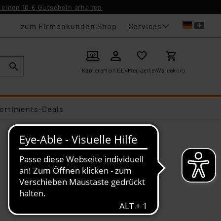
einen 10 € Gutschein erhalten
Services
zum Firmenkunden Shop
Karriere
Mein ELV
Merkzettel
Warenkorb
ortiments-Deals