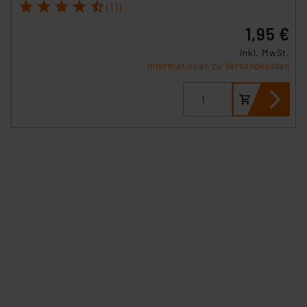
1
2
3
4
5
(11)
Datenschutz nach EU-Standards eingestuft wird. So
1,95 €
besteht etwa das Risiko, dass US-Behörden
personenbezogene Daten in
inkl. MwSt.
Überwachungsprogrammen verarbeiten, ohne dass
Informationen zu Versandkosten
hiergegen Klagemöglichkeiten für Europäer bestehen.
Unsere Kooperation mit diesen Dienstleistern stützt
sich auf die Standarddatenschutzklauseln der
Europäischen Kommission sowie einer eigenen
Beurteilung der mit der Datenübermittlung,
insbesondere der Art der übermittelten Daten,
verbundenen Risiken.“
Impressum
|
Datenschutzerklärung