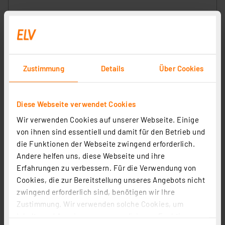
0,95 €
inkl. MwSt.
Informationen zu Versandkosten
Zustimmung
Details
Über Cookies
Diese Webseite verwendet Cookies
Wir verwenden Cookies auf unserer Webseite. Einige
von ihnen sind essentiell und damit für den Betrieb und
ELV Power Lithium-Knopfzelle CR 2032
die Funktionen der Webseite zwingend erforderlich.
Artikel-Nr. 107291
Andere helfen uns, diese Webseite und ihre
Erfahrungen zu verbessern. Für die Verwendung von
1
2
3
4
5
(5)
Cookies, die zur Bereitstellung unseres Angebots nicht
0,50 €
zwingend erforderlich sind, benötigen wir Ihre
Zustimmung. Wir verwenden solche Cookies, um
Statt
0,55 € **
Inhalte und Anzeigen zu personalisieren, Funktionen
inkl. MwSt.