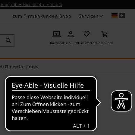
einen 10 € Gutschein erhalten
Services
zum Firmenkunden Shop
Karriere
Mein ELV
Merkzettel
Warenkorb
ortiments-Deals