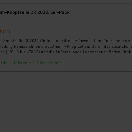
klärung
um-Knopfzelle CR 2032, 5er-Pack
(11)
-Knopfzelle CR2032 für lang anhaltende Power. Hohe Energiedichte 
tladung kennzeichnen die „Lithium”-Knopfzellen. Durch das zusätzlich
n (-20 °C bis +70 °C) und die äußerst lange Lebensdauer finden Lithi
insatz in Datenbanken, Taschenrechnern, Translatern, Film- und Fotog
rtig - Lieferzeit: 1-2 Werktage²