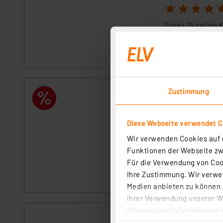
1
2
3
4
5
Dieses 24-teilige 
für lang anhalten
sofort versandfe
Zustimmung
ELV Power Lithi
Artikel-Nr. 107291
1
2
3
4
5
Diese Webseite verwendet C
Wir verwenden Cookies auf u
ELV-Power-Lithium
Funktionen der Webseite zwi
geringer Selbsten
Temperaturverhalte
Für die Verwendung von Cook
Batterien ihren E
Ihre Zustimmung. Wir verwen
sofort versandfe
Medien anbieten zu können u
Ihrer Verwendung unserer We
führen diese Informationen 
ELV Power Lithi
im Rahmen Ihrer Nutzung der