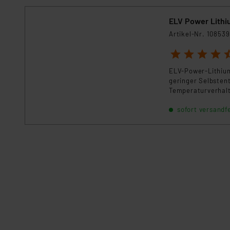
Impressum
|
Datenschutzer
ELV Power Lithi
Artikel-Nr. 108539
1
2
3
4
5
ELV-Power-Lithium
geringer Selbsten
Temperaturverhalte
Batterien ihren E
sofort versandfe