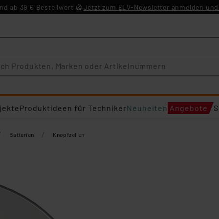
d ab 39 € Bestellwert
Jetzt zum ELV-Newsletter anmelden und 
jekte
Produktideen für Techniker
Neuheiten
Angebote
S
/
/
Batterien
Knopfzellen