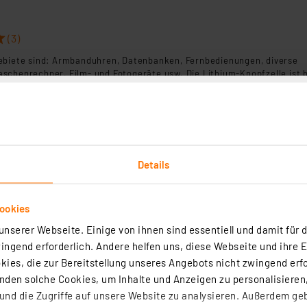
(3)
ebiete sind: Armbanduhren, Datenbanken, Fernbedienungen, diverse
schenrechner, Film- und Fotogeräte usw. Die Lithium-Knopfzelle ist b
g.
rtig - Lieferzeit: 1-2 Werktage²
Details
5 Knopfzelle, 3V, 5 Stück
ist eine Lithium-Knopfbatterie mit 3 Volt und einer Kapazität von 1
ookies
rtig - Lieferzeit: 1-2 Werktage²
nserer Webseite. Einige von ihnen sind essentiell und damit für d
ngend erforderlich. Andere helfen uns, diese Webseite und ihre 
ies, die zur Bereitstellung unseres Angebots nicht zwingend erfo
den solche Cookies, um Inhalte und Anzeigen zu personalisieren,
nd die Zugriffe auf unsere Website zu analysieren. Außerdem ge