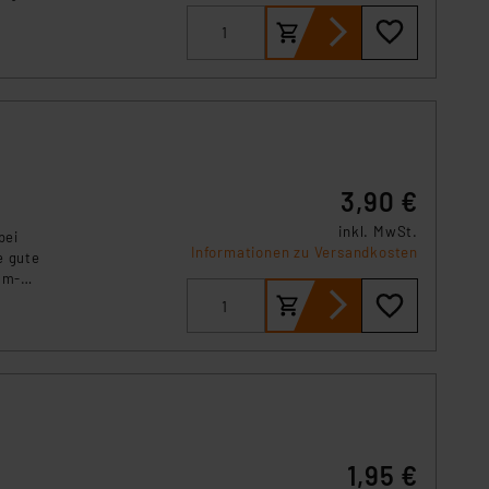
, oder
 Art der übermittelten
3,90 €
inkl. MwSt.
bei
Informationen zu Versandkosten
e gute
um-
eräten.
1,95 €