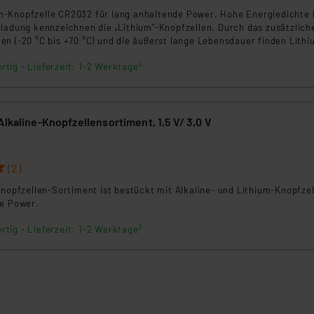
-Knopfzelle CR2032 für lang anhaltende Power. Hohe Energiedichte 
tladung kennzeichnen die „Lithium”-Knopfzellen. Durch das zusätzlich
n (-20 °C bis +70 °C) und die äußerst lange Lebensdauer finden Lithi
insatz in Datenbanken, Taschenrechnern, Translatern, Film- und Fotog
rtig - Lieferzeit: 1-2 Werktage²
Alkaline-Knopfzellensortiment, 1,5 V/ 3,0 V
(2)
Knopfzellen-Sortiment ist bestückt mit Alkaline- und Lithium-Knopfze
de Power.
rtig - Lieferzeit: 1-2 Werktage²