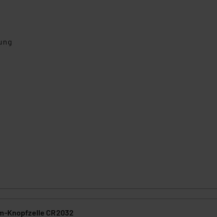
dung
um-Knopfzelle CR2032