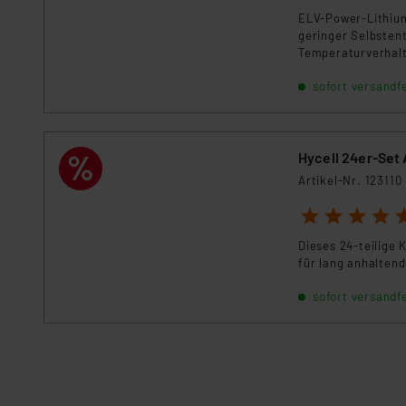
ELV-Power-Lithium
geringer Selbsten
Temperaturverhalte
Batterien ihren E
sofort versandfe
Hycell 24er-Set 
Artikel-Nr. 123110
1
2
3
4
5
Dieses 24-teilige 
für lang anhalten
sofort versandfe