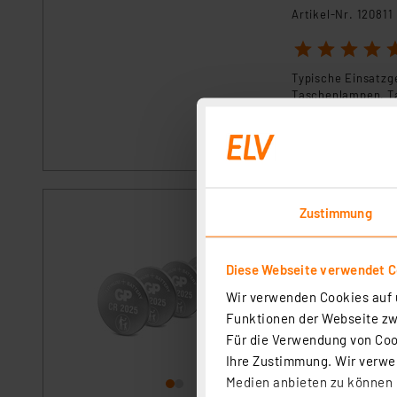
Artikel-Nr. 120811
1
2
3
4
5
Typische Einsatzg
Taschenlampen, Ta
10 Jahre lagerfähi
sofort versandfe
Zustimmung
GP Lithium CR202
Artikel-Nr. 254651
Die CR2025 von GP 
Diese Webseite verwendet C
sofort versandfe
Wir verwenden Cookies auf u
Funktionen der Webseite zwi
Für die Verwendung von Cook
Ihre Zustimmung. Wir verwen
Medien anbieten zu können u