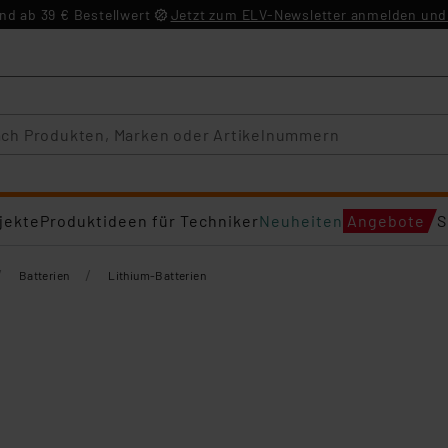
d ab 39 € Bestellwert
Jetzt zum ELV-Newsletter anmelden und 
jekte
Produktideen für Techniker
Neuheiten
Angebote
S
/
/
Batterien
Lithium-Batterien