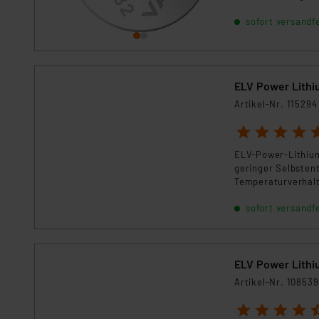
batteriebetrieben
Kommission sowie einer eige
sofort versandfe
mit langen Laufz
Daten, verbundenen Risiken
Impressum
|
Datenschutzer
ELV Power Lithi
Artikel-Nr. 115294
1
2
3
4
5
ELV-Power-Lithium
geringer Selbsten
Temperaturverhalte
Batterien ihren E
sofort versandfe
ELV Power Lithi
Artikel-Nr. 108539
1
2
3
4
5