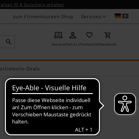
einen 10 € Gutschein erhalten
Services
zum Firmenkunden Shop
Karriere
Mein ELV
Merkzettel
Warenkorb
ortiments-Deals