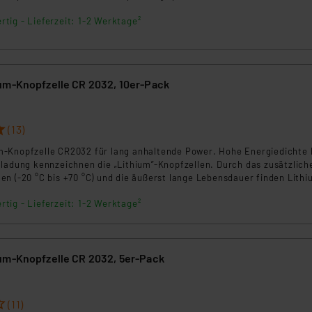
 einsetzen, zur Verfügung: ob stromhungrig, dauerhaft hoch belastbar
nen Beurteilung der mit der Datenübermittlung, insbesondere der
rtig - Lieferzeit: 1-2 Werktage²
eiten für stromarme Anwendungen.
.“
klärung
um-Knopfzelle CR 2032, 10er-Pack
(13)
-Knopfzelle CR2032 für lang anhaltende Power. Hohe Energiedichte 
tladung kennzeichnen die „Lithium”-Knopfzellen. Durch das zusätzlich
n (-20 °C bis +70 °C) und die äußerst lange Lebensdauer finden Lithi
insatz in Datenbanken, Taschenrechnern, Translatern, Film- und Fotog
rtig - Lieferzeit: 1-2 Werktage²
um-Knopfzelle CR 2032, 5er-Pack
(11)