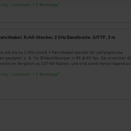
ellungen nicht längerfristig gespeichert werden und dieses Banne
rtig - Lieferzeit: 1-2 Werktage²
beiten personenbezogene Daten in den USA. Ihre Einwilligung zur 
 daher ggf. auch die Verarbeitung Ihrer Daten in den USA gemäß Art
tanbietern und zu der jeweiligen Datenübermittlung erhalten Sie i
Patchkabel, RJ45-Stecker, 2 GHz Bandbreite, S/FTP, 3 m
ngemessenheitsbeschluss der EU. Dies bedeutet, dass die USA al
rds eingestuft wird. So besteht etwa das Risiko, dass US-Beh
te von bis zu 2 GHz sind 8.1-Patchkabel speziell für umfangreiche
ammen verarbeiten, ohne dass hiergegen Klagemöglichkeiten fü
 geeignet, z. B. für Bildauflösungen in 8K @ 60 fps. Sie erreichen di
en Dienstleistern stützt sich auf die Standarddatenschutzklause
breite im Vergleich zu CAT-6A-Kabeln, und sind somit hervorragend au
nen Beurteilung der mit der Datenübermittlung, insbesondere der
dungsfälle gewappnet!
.“
rtig - Lieferzeit: 1-2 Werktage²
klärung