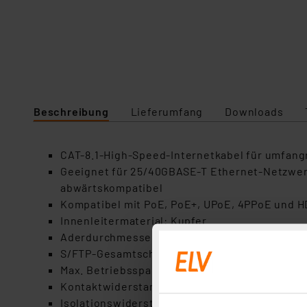
Beschreibung
Lieferumfang
Downloads
CAT-8.1-High-Speed-Internetkabel für umfang
Geeignet für 25/40GBASE-T Ethernet-Netzwerk
abwärtskompatibel
Kompatibel mit PoE, PoE+, UPoE, 4PPoE und 
Innenleitermaterial: Kupfer
Aderdurchmesser Innenleiter: 0,2 mm
S/FTP-Gesamtschirmung mit Aluminium-Folien
Max. Betriebsspannung: 30 V
Kontaktwiderstand: max. 7 Ω / 100 m
Isolationswiderstand: 5 GΩ x km