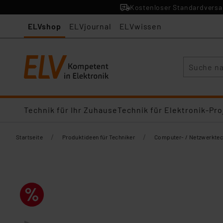
Kostenloser Standardversan
ELVshop
ELVjournal
ELVwissen
Suche
Technik für Ihr Zuhause
Technik für Elektronik-Pro
/
/
Startseite
Produktideen für Techniker
Computer- / Netzwerktec