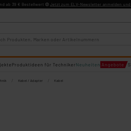
d ab 39 € Bestellwert
Jetzt zum ELV-Newsletter anmelden und 
jekte
Produktideen für Techniker
Neuheiten
Angebote
S
/
/
hnik
Kabel / Adapter
Kabel