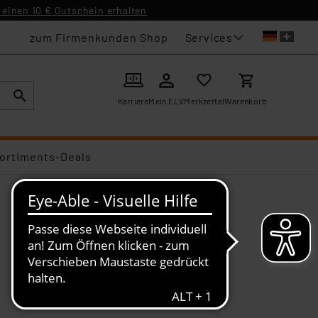
einen 10 € Gutschein erhalten
Services
zum Firmenkunden Shop
Karriere
Mein ELV
Merkzettel
Warenkorb
ortiments-Deals