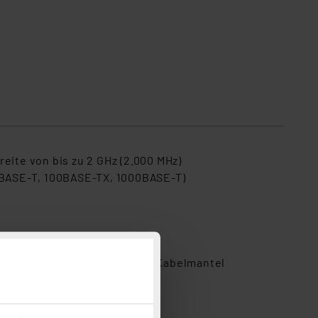
ite von bis zu 2 GHz (2.000 MHz)
0BASE-T, 100BASE-TX, 1000BASE-T)
-Geflechtschirmung für den Kabelmantel