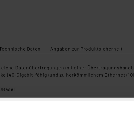
Technische Daten
Angaben zur Produktsicherheit
reiche Datenübertragungen mit einer Übertragungsbandbre
e (40-Gigabit-fähig) und zu herkömmlichem Ethernet (1
HDBaseT
schirmung für einzelne Adernpaare (PiMF) und Aluminium