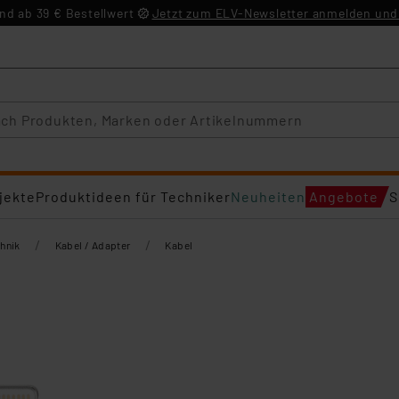
d ab 39 € Bestellwert
Jetzt zum ELV-Newsletter anmelden und 
jekte
Produktideen für Techniker
Neuheiten
Angebote
S
/
/
hnik
Kabel / Adapter
Kabel