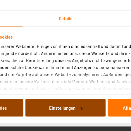
Details
ookies
nserer Webseite. Einige von ihnen sind essentiell und damit für d
Technische Daten
Angaben zur Produktsicherheit
ngend erforderlich. Andere helfen uns, diese Webseite und ihre 
ies, die zur Bereitstellung unseres Angebots nicht zwingend erfo
n)
den solche Cookies, um Inhalte und Anzeigen zu personalisieren,
nd die Zugriffe auf unsere Website zu analysieren. Außerdem ge
bsite an unsere Partner für soziale Medien, Werbung und Analyse
möglicherweise mit weiteren Daten zusammen, die Sie ihnen berei
 Dienste gesammelt haben. Indem Sie auf „Alle akzeptieren“ kli
von Informationen auf Ihrem gerät (§25 Abs.1 TTDSG) sowie der 
All
kies
Einstellungen
nachfolgend dargestellten bzw. die von Ihnen ausgewählten Verar
illierte Auflistung der einzelnen Cookies nach Zweck und Anbieter
 Kompatibilität mit allen Lightning-Geräten
ellungen“ abrufbar. Sie können die Verwendung nicht notwendiger
en. Ihre erteilte Zustimmung können Sie jederzeit unter dem Link