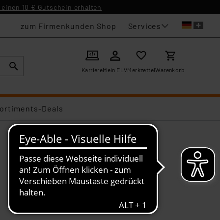
einen 10 € Gutschein erhalten
Services
zum Firmenkunden Shop
Karriere
Mein ELV
Merkzettel
Warenkorb
ortiments-Deals