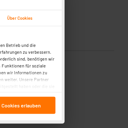
Über Cookies
en Betrieb und die
Erfahrungen zu verbessern.
rderlich sind, benötigen wir
 Funktionen für soziale
ben wir Informationen zu
n weiter. Unsere Partner
tgestellt haben oder die sie
cken, stimmen Sie sowohl
anschließenden
e Cookies erlauben
beitungszwecke (Art. 6
 ist durch Klick auf den
 Cookies ablehnen oder ihr
 „Cookie Einstellungen“