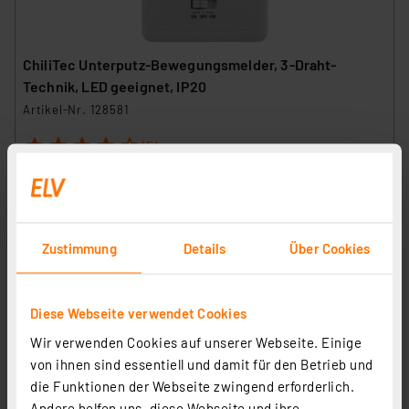
ChiliTec Unterputz-Bewegungsmelder, 3-Draht-
Technik, LED geeignet, IP20
Artikel-Nr. 128581
1
2
3
4
5
(5)
7,95 €
inkl. MwSt.
Informationen zu Versandkosten
Zustimmung
Details
Über Cookies
Diese Webseite verwendet Cookies
Wir verwenden Cookies auf unserer Webseite. Einige
von ihnen sind essentiell und damit für den Betrieb und
die Funktionen der Webseite zwingend erforderlich.
Andere helfen uns, diese Webseite und ihre