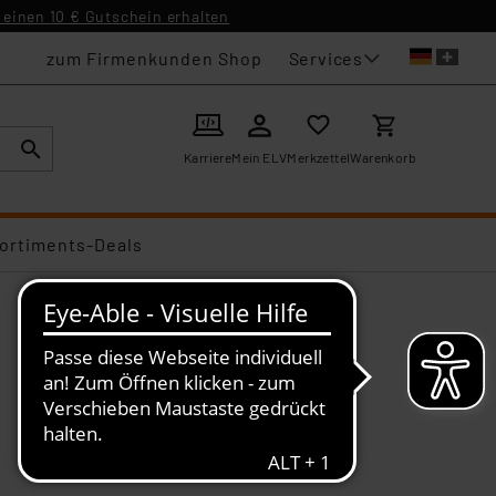
einen 10 € Gutschein erhalten
Services
zum Firmenkunden Shop
Karriere
Mein ELV
Merkzettel
Warenkorb
ortiments-Deals