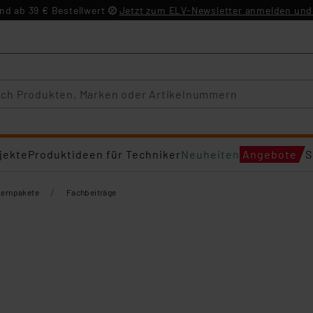
d ab 39 € Bestellwert
Jetzt zum ELV-Newsletter anmelden und 
jekte
Produktideen für Techniker
Neuheiten
Angebote
S
/
Lernpakete
Fachbeiträge