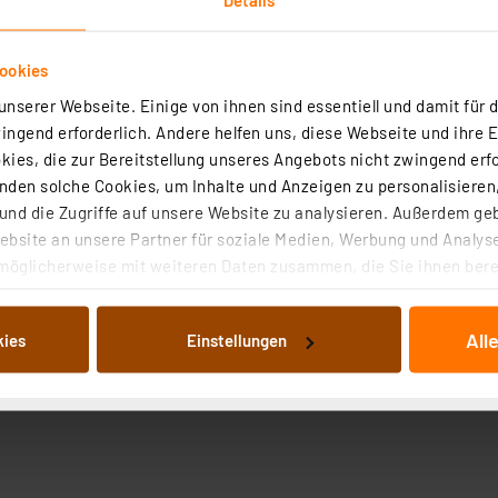
ookies
nserer Webseite. Einige von ihnen sind essentiell und damit für d
ngend erforderlich. Andere helfen uns, diese Webseite und ihre 
ies, die zur Bereitstellung unseres Angebots nicht zwingend erfo
den solche Cookies, um Inhalte und Anzeigen zu personalisieren,
nd die Zugriffe auf unsere Website zu analysieren. Außerdem ge
bsite an unsere Partner für soziale Medien, Werbung und Analyse
möglicherweise mit weiteren Daten zusammen, die Sie ihnen berei
 Dienste gesammelt haben. Indem Sie auf „Alle akzeptieren“ kli
von Informationen auf Ihrem gerät (§25 Abs.1 TTDSG) sowie der 
All
kies
Einstellungen
nachfolgend dargestellten bzw. die von Ihnen ausgewählten Verar
illierte Auflistung der einzelnen Cookies nach Zweck und Anbieter
ellungen“ abrufbar. Sie können die Verwendung nicht notwendiger
en. Ihre erteilte Zustimmung können Sie jederzeit unter dem Link
Die Rechtmäßigkeit der Speicherung, Abrufung und Weiterverarbei
zum Zeitpunkt des Widerrufs bleibt hiervon unberührt. Ihre Brow