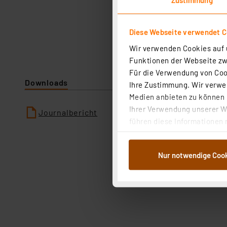
Diese Webseite verwendet C
Wir verwenden Cookies auf u
Funktionen der Webseite zwi
Für die Verwendung von Cook
Downloads
Ihre Zustimmung. Wir verwen
Medien anbieten zu können u
Ihrer Verwendung unserer We
Journalbericht
führen diese Informationen 
im Rahmen Ihrer Nutzung der
dem Speichern und Abrufen 
Nur notwendige Coo
Weiterverarbeitung für die 
Abs.1a DSG-VO) zu. Eine deta
Button „Ablehnen oder Einst
ganz oder teilweise zustimm
anpassen oder widerrufen. 
Auswertung und Analyse bis 