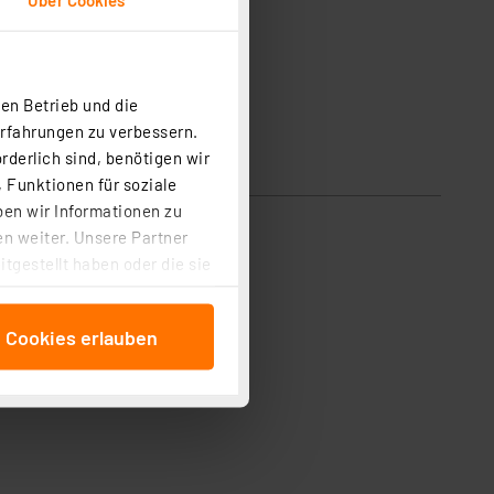
en Betrieb und die
Erfahrungen zu verbessern.
rderlich sind, benötigen wir
 Funktionen für soziale
ben wir Informationen zu
n weiter. Unsere Partner
tgestellt haben oder die sie
cken, stimmen Sie sowohl
anschließenden
e Cookies erlauben
beitungszwecke (Art. 6
 ist durch Klick auf den
 Cookies ablehnen oder ihr
 „Cookie Einstellungen“
tung dieser Daten zur
ser-Einstellungen können